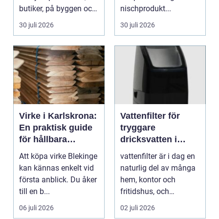
butiker, på byggen och
nischprodukt...
längs v...
30 juli 2026
30 juli 2026
Virke i Karlskrona:
Vattenfilter för
En praktisk guide
tryggare
för hållbara
dricksvatten i
byggprojekt
vardagen
Att köpa virke Blekinge
vattenfilter är i dag en
kan kännas enkelt vid
naturlig del av många
första anblick. Du åker
hem, kontor och
till en b...
fritidshus, och
intresset ökar för va...
06 juli 2026
02 juli 2026