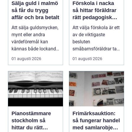
Sälja guld i malmö
Förskola i nacka
så får du trygg
så hittar föräldrar
affär och bra betalt
rätt pedagogisk
trygghet
Att sälja guldsmycken,
Att välja förskola är ett
mynt eller andra
av de viktigaste
värdeföremål kan
besluten
kännas både lockande
småbarnsföräldrar tar.
och osäkert på samma
Omsorg, trygghet,
01 augusti 2026
01 augusti 2026
g...
pedagog...
Pianostämmare
Frimärksauktion:
stockholm så
så fungerar handel
hittar du rätt
med samlarobjekt i