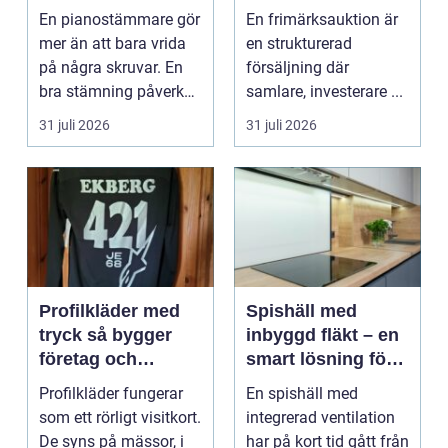
expert för ditt
praktiken
En pianostämmare gör
En frimärksauktion är
piano
mer än att bara vrida
en strukturerad
på några skruvar. En
försäljning där
bra stämning påverkar
samlare, investerare ...
hur pianot låt...
31 juli 2026
31 juli 2026
Profilkläder med
Spishäll med
tryck så bygger
inbyggd fläkt – en
företag och
smart lösning för
klubbar en
moderna kök
Profilkläder fungerar
En spishäll med
starkare identitet
som ett rörligt visitkort.
integrerad ventilation
De syns på mässor, i
har på kort tid gått från