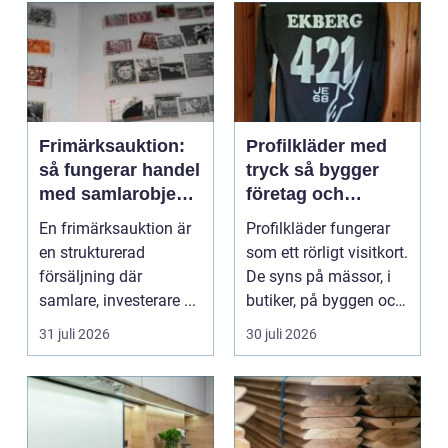
Frimärksauktion:
Profilkläder med
så fungerar handel
tryck så bygger
med samlarobjekt i
företag och
praktiken
klubbar en
En frimärksauktion är
Profilkläder fungerar
starkare identitet
en strukturerad
som ett rörligt visitkort.
försäljning där
De syns på mässor, i
samlare, investerare ...
butiker, på byggen och
längs v...
31 juli 2026
30 juli 2026