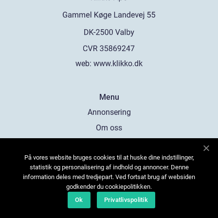
web:
www.klikko.dk
Menu
Annonsering
Om oss
Cookies
På vores website bruges cookies til at huske dine indstillinger,
Kontakta oss
statistik og personalisering af indhold og annoncer. Denne
Sitemap
information deles med tredjepart. Ved fortsat brug af websiden
godkender du cookiepolitikken.
Ok
Privatlivspolitik