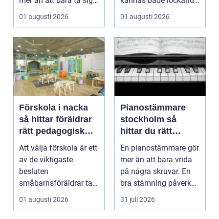
mer än att bara ta sig
kännas både lockande
från punkt A till...
och osäkert på samma
01 augusti 2026
01 augusti 2026
g...
Förskola i nacka
Pianostämmare
så hittar föräldrar
stockholm så
rätt pedagogisk
hittar du rätt
trygghet
expert för ditt
Att välja förskola är ett
En pianostämmare gör
piano
av de viktigaste
mer än att bara vrida
besluten
på några skruvar. En
småbarnsföräldrar tar.
bra stämning påverkar
Omsorg, trygghet,
hur pianot låt...
01 augusti 2026
31 juli 2026
pedagog...