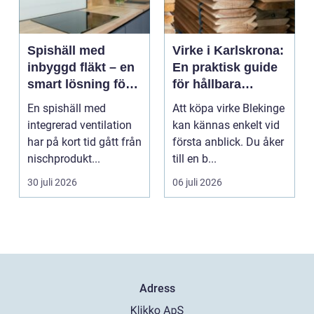
Spishäll med
Virke i Karlskrona:
inbyggd fläkt – en
En praktisk guide
smart lösning för
för hållbara
moderna kök
byggprojekt
En spishäll med
Att köpa virke Blekinge
integrerad ventilation
kan kännas enkelt vid
har på kort tid gått från
första anblick. Du åker
nischprodukt...
till en b...
30 juli 2026
06 juli 2026
Adress