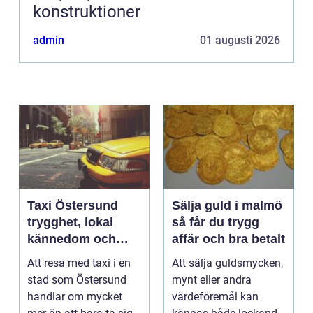
konstruktioner
admin
01 augusti 2026
Taxi Östersund
Sälja guld i malmö
trygghet, lokal
så får du trygg
kännedom och
affär och bra betalt
smidiga resor året
Att resa med taxi i en
Att sälja guldsmycken,
runt
stad som Östersund
mynt eller andra
handlar om mycket
värdeföremål kan