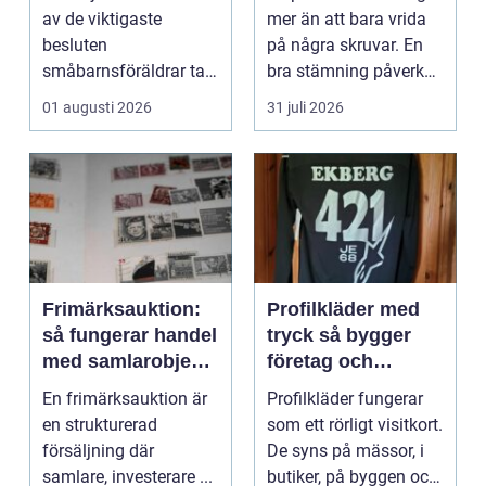
piano
av de viktigaste
mer än att bara vrida
besluten
på några skruvar. En
småbarnsföräldrar tar.
bra stämning påverkar
Omsorg, trygghet,
hur pianot låt...
01 augusti 2026
31 juli 2026
pedagog...
Frimärksauktion:
Profilkläder med
så fungerar handel
tryck så bygger
med samlarobjekt i
företag och
praktiken
klubbar en
En frimärksauktion är
Profilkläder fungerar
starkare identitet
en strukturerad
som ett rörligt visitkort.
försäljning där
De syns på mässor, i
samlare, investerare ...
butiker, på byggen och