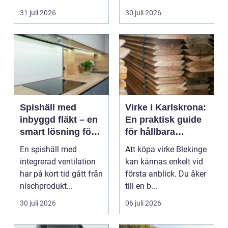
längs v...
31 juli 2026
30 juli 2026
Spishäll med
Virke i Karlskrona:
inbyggd fläkt – en
En praktisk guide
smart lösning för
för hållbara
moderna kök
byggprojekt
En spishäll med
Att köpa virke Blekinge
integrerad ventilation
kan kännas enkelt vid
har på kort tid gått från
första anblick. Du åker
nischprodukt...
till en b...
30 juli 2026
06 juli 2026