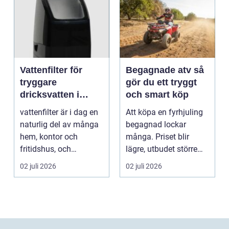
Vattenfilter för
Begagnade atv så
tryggare
gör du ett tryggt
dricksvatten i
och smart köp
vardagen
vattenfilter är i dag en
Att köpa en fyrhjuling
naturlig del av många
begagnad lockar
hem, kontor och
många. Priset blir
fritidshus, och
lägre, utbudet större
intresset ökar för va...
och du kan ofta få e...
02 juli 2026
02 juli 2026