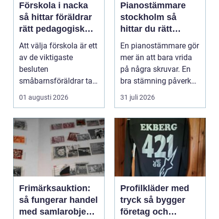
Förskola i nacka
Pianostämmare
så hittar föräldrar
stockholm så
rätt pedagogisk
hittar du rätt
trygghet
expert för ditt
Att välja förskola är ett
En pianostämmare gör
piano
av de viktigaste
mer än att bara vrida
besluten
på några skruvar. En
småbarnsföräldrar tar.
bra stämning påverkar
Omsorg, trygghet,
hur pianot låt...
01 augusti 2026
31 juli 2026
pedagog...
Frimärksauktion:
Profilkläder med
så fungerar handel
tryck så bygger
med samlarobjekt i
företag och