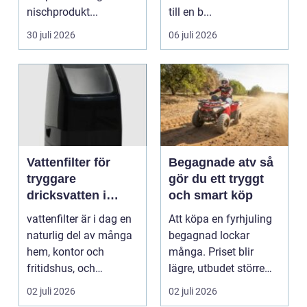
nischprodukt...
till en b...
30 juli 2026
06 juli 2026
Vattenfilter för
Begagnade atv så
tryggare
gör du ett tryggt
dricksvatten i
och smart köp
vardagen
vattenfilter är i dag en
Att köpa en fyrhjuling
naturlig del av många
begagnad lockar
hem, kontor och
många. Priset blir
fritidshus, och
lägre, utbudet större
intresset ökar för va...
och du kan ofta få e...
02 juli 2026
02 juli 2026