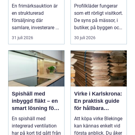
praktiken
klubbar en
En frimärksauktion är
Profilkläder fungerar
starkare identitet
en strukturerad
som ett rörligt visitkort.
försäljning där
De syns på mässor, i
samlare, investerare ...
butiker, på byggen och
längs v...
31 juli 2026
30 juli 2026
Spishäll med
Virke i Karlskrona:
inbyggd fläkt – en
En praktisk guide
smart lösning för
för hållbara
moderna kök
byggprojekt
En spishäll med
Att köpa virke Blekinge
integrerad ventilation
kan kännas enkelt vid
har på kort tid gått från
första anblick. Du åker