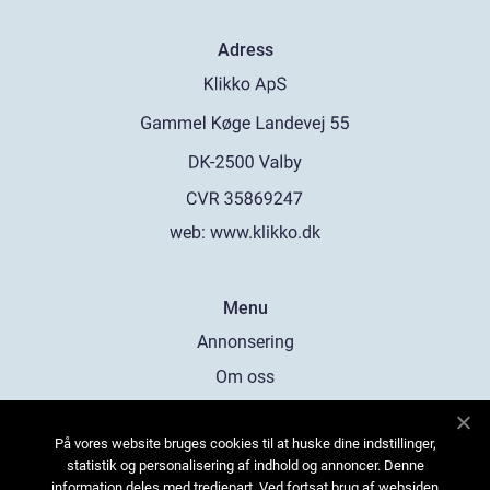
Adress
web:
www.klikko.dk
Menu
Annonsering
Om oss
Cookies
På vores website bruges cookies til at huske dine indstillinger,
Kontakta oss
statistik og personalisering af indhold og annoncer. Denne
Sitemap
information deles med tredjepart. Ved fortsat brug af websiden