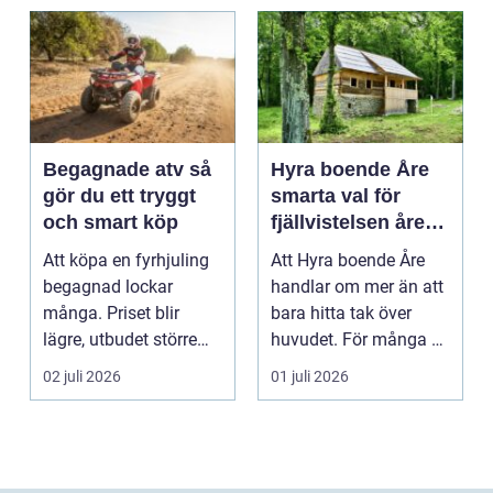
Begagnade atv så
Hyra boende Åre
gör du ett tryggt
smarta val för
och smart köp
fjällvistelsen året
runt
Att köpa en fyrhjuling
Att Hyra boende Åre
begagnad lockar
handlar om mer än att
många. Priset blir
bara hitta tak över
lägre, utbudet större
huvudet. För många är
och du kan ofta få e...
boendet själva n...
02 juli 2026
01 juli 2026