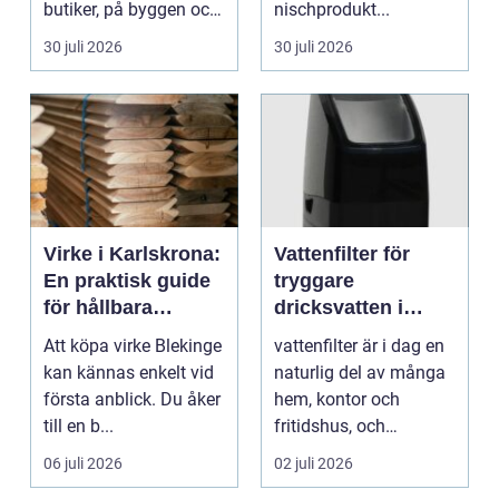
butiker, på byggen och
nischprodukt...
längs v...
30 juli 2026
30 juli 2026
Virke i Karlskrona:
Vattenfilter för
En praktisk guide
tryggare
för hållbara
dricksvatten i
byggprojekt
vardagen
Att köpa virke Blekinge
vattenfilter är i dag en
kan kännas enkelt vid
naturlig del av många
första anblick. Du åker
hem, kontor och
till en b...
fritidshus, och
intresset ökar för va...
06 juli 2026
02 juli 2026