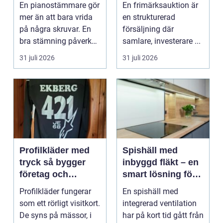
expert för ditt
praktiken
En pianostämmare gör
En frimärksauktion är
piano
mer än att bara vrida
en strukturerad
på några skruvar. En
försäljning där
bra stämning påverkar
samlare, investerare ...
hur pianot låt...
31 juli 2026
31 juli 2026
Profilkläder med
Spishäll med
tryck så bygger
inbyggd fläkt – en
företag och
smart lösning för
klubbar en
moderna kök
Profilkläder fungerar
En spishäll med
starkare identitet
som ett rörligt visitkort.
integrerad ventilation
De syns på mässor, i
har på kort tid gått från