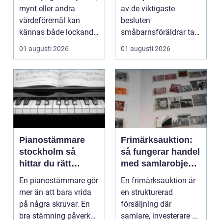
mynt eller andra
av de viktigaste
värdeföremål kan
besluten
kännas både lockande
småbarnsföräldrar tar.
och osäkert på samma
Omsorg, trygghet,
01 augusti 2026
01 augusti 2026
g...
pedagog...
Pianostämmare
Frimärksauktion:
stockholm så
så fungerar handel
hittar du rätt
med samlarobjekt i
expert för ditt
praktiken
En pianostämmare gör
En frimärksauktion är
piano
mer än att bara vrida
en strukturerad
på några skruvar. En
försäljning där
bra stämning påverkar
samlare, investerare ...