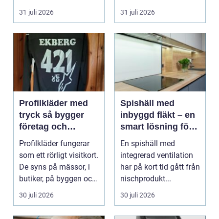
hur pianot låt...
31 juli 2026
31 juli 2026
Profilkläder med
Spishäll med
tryck så bygger
inbyggd fläkt – en
företag och
smart lösning för
klubbar en
moderna kök
Profilkläder fungerar
En spishäll med
starkare identitet
som ett rörligt visitkort.
integrerad ventilation
De syns på mässor, i
har på kort tid gått från
butiker, på byggen och
nischprodukt...
längs v...
30 juli 2026
30 juli 2026