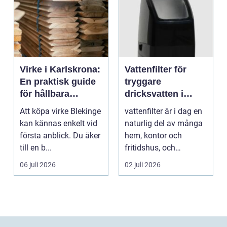
Virke i Karlskrona:
Vattenfilter för
En praktisk guide
tryggare
för hållbara
dricksvatten i
byggprojekt
vardagen
Att köpa virke Blekinge
vattenfilter är i dag en
kan kännas enkelt vid
naturlig del av många
första anblick. Du åker
hem, kontor och
till en b...
fritidshus, och
intresset ökar för va...
06 juli 2026
02 juli 2026