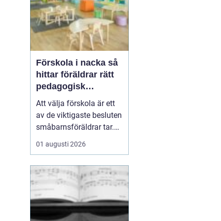
Förskola i nacka så
hittar föräldrar rätt
pedagogisk
trygghet
Att välja förskola är ett
av de viktigaste besluten
småbarnsföräldrar tar.
Omsorg, trygghet,
01 augusti 2026
pedagogik och praktisk
vardagslogistik ska
fungera tillsammans,
gärna under många år. I
Nacka finns ett brett
utbud av förskolor, både