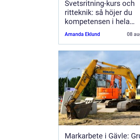
Svetsritning-kurs och
ritteknik: så höjer du
kompetensen i hela
produktionskedjan
Amanda Eklund
08 au
Markarbete i Gävle: G