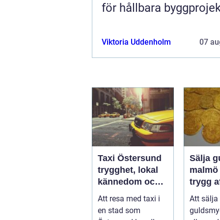
för hållbara byggprojek
Viktoria Uddenholm
07 au
Taxi Östersund
Sälja g
trygghet, lokal
malmö så får d
kännedom och
trygg a
smidiga resor
bra bet
Att resa med taxi i
Att sälja
året runt
en stad som
guldsmy