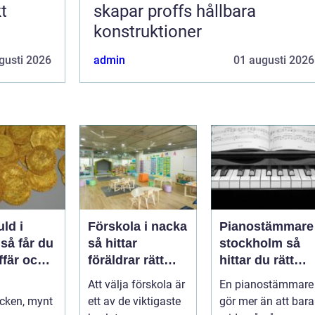
t
skapar proffs hållbara
konstruktioner
gusti 2026
admin
01 augusti 2026
uld i
Förskola i nacka
Pianostämmare
u
så hittar
stockholm så
ffär och
föräldrar rätt
hittar du rätt
alt
pedagogisk
expert för ditt
Att välja förskola är
En pianostämmare
trygghet
piano
cken, mynt
ett av de viktigaste
gör mer än att bara