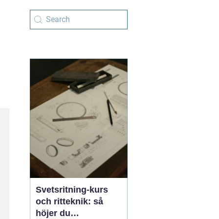
Svetsritning-kurs
och ritteknik: så
höjer du