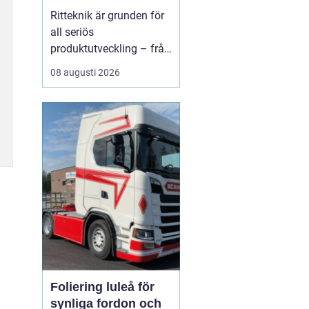
kompetensen i hela
Ritteknik är grunden för
produktionskedjan
all seriös
produktutveckling – från
enkla förband till
08 augusti 2026
komplexa
maskinanläggningar.
När ritningen är
genomtänkt kan
produkten tillverkas,
kontrolleras och
underhållas ...
Foliering luleå för
synliga fordon och