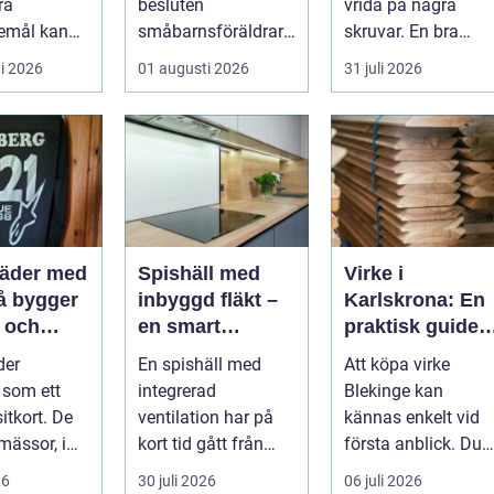
ra
besluten
vrida på några
emål kan
småbarnsföräldrar
skruvar. En bra
både
tar. Omsorg,
stämning påverkar
i 2026
01 augusti 2026
31 juli 2026
e och
trygghet, pedagog...
hur pianot låt...
 på samma
läder med
Spishäll med
Virke i
inbyggd fläkt –
Karlskrona: En
g och
en smart
praktisk guide
r en
lösning för
för hållbara
der
En spishäll med
Att köpa virke
e
moderna kök
byggprojekt
 som ett
integrerad
Blekinge kan
et
sitkort. De
ventilation har på
kännas enkelt vid
mässor, i
kort tid gått från
första anblick. Du
 på byggen
nischprodukt...
åker till en b...
26
30 juli 2026
06 juli 2026