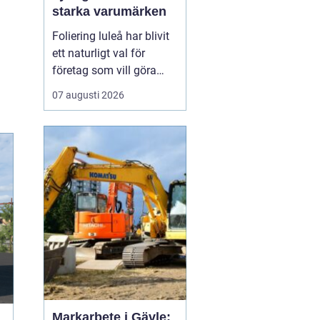
starka varumärken
Foliering luleå har blivit
ett naturligt val för
företag som vill göra
sina fordon till tydliga
07 augusti 2026
ambassadörer på
vägarna. Genom att klä
in bilar, lastbilar eller
cyklar i snygg folie får
företag ett rörligt
skyltfönster som arbetar
dygnet runt, året o...
Markarbete i Gävle: