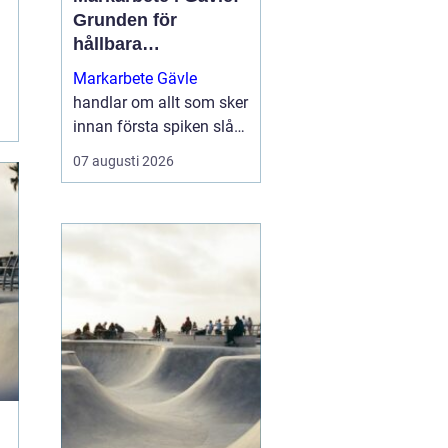
Grunden för
hållbara
byggprojekt
Markarbete Gävle
handlar om allt som sker
innan första spiken slås
i eller första
07 augusti 2026
betongplattan gjuts, och
utgör den avgörande
grunden för ett tryggt...