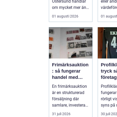
Östersund handlar
eller and
om mycket mer än
värdeför
att bara ta sig från
kännas 
01 augusti 2026
01 august
punkt A till...
lockand
osäkert
g...
Frimärksauktion
Profilk
: så fungerar
tryck så bygger
handel med
företa
samlarobjekt i
klubba
En frimärksauktion
Profilklä
praktiken
starkar
är en strukturerad
fungerar
identit
försäljning där
rörligt vi
samlare, investerare
syns på 
...
butiker,
31 juli 2026
30 juli 20