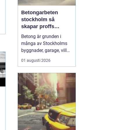
Betongarbeten
stockholm så
skapar proffs
hållbara
Betong är grunden i
konstruktioner
många av Stockholms
byggnader, garage, villor
och industrifastigheter.
01 augusti 2026
När man pratar om
betongarbeten
Stockholm handlar det
både om stabila grunder,
välgjutna stommar och
snygga ytor som håller
länge. För den som
planerar ett byg...