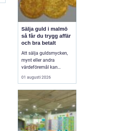
Sälja guld i malmö
så får du trygg affär
och bra betalt
Att sälja guldsmycken,
mynt eller andra
värdeföremål kan
kännas både lockande
01 augusti 2026
och osäkert på samma
gång. Många undrar om
smyckena är värda mer
än bara metallvärdet, hur
processen går till och
vilken köpare som går
att lita på. För den som
söker infor...