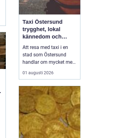
Taxi Östersund
trygghet, lokal
kännedom och
smidiga resor året
Att resa med taxi i en
runt
stad som Östersund
handlar om mycket mer
än att bara ta sig från
01 augusti 2026
punkt A till punkt B.
Väglag, väder,
lokalkännedom och
tillgänglighet spelar stor
roll, särskilt i en region
där vintern är lång, snön
ligger djup och
avstånden i...