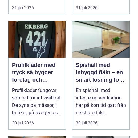
hur pianot låt...
31 juli 2026
31 juli 2026
Profilkläder med
Spishäll med
tryck så bygger
inbyggd fläkt – en
företag och
smart lösning för
klubbar en
moderna kök
Profilkläder fungerar
En spishäll med
starkare identitet
som ett rörligt visitkort.
integrerad ventilation
De syns på mässor, i
har på kort tid gått från
butiker, på byggen och
nischprodukt...
längs v...
30 juli 2026
30 juli 2026