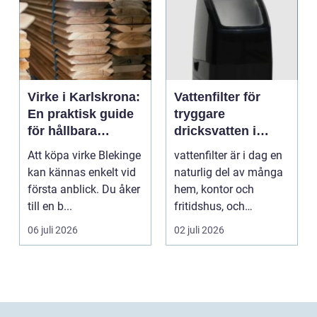
Virke i Karlskrona:
Vattenfilter för
En praktisk guide
tryggare
för hållbara
dricksvatten i
byggprojekt
vardagen
Att köpa virke Blekinge
vattenfilter är i dag en
kan kännas enkelt vid
naturlig del av många
första anblick. Du åker
hem, kontor och
till en b...
fritidshus, och
intresset ökar för va...
06 juli 2026
02 juli 2026