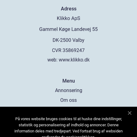
Adress
web:
www.klikko.dk
Menu
Annonsering
Om oss
Cookies
På vores website bruges cookies til at huske dine indstillinger,
Kontakta oss
statistik og personalisering af indhold og annoncer. Denne
Sitemap
information deles med tredjepart. Ved fortsat brug af websiden