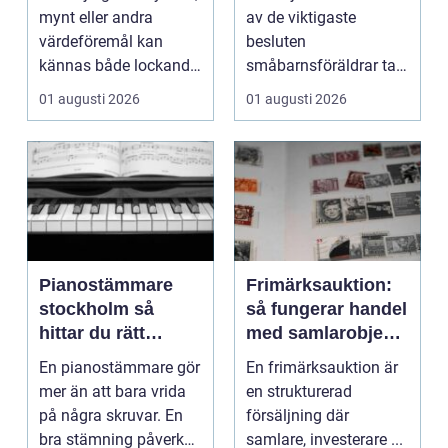
mynt eller andra
av de viktigaste
värdeföremål kan
besluten
kännas både lockande
småbarnsföräldrar tar.
och osäkert på samma
Omsorg, trygghet,
01 augusti 2026
01 augusti 2026
g...
pedagog...
Pianostämmare
Frimärksauktion:
stockholm så
så fungerar handel
hittar du rätt
med samlarobjekt i
expert för ditt
praktiken
En pianostämmare gör
En frimärksauktion är
piano
mer än att bara vrida
en strukturerad
på några skruvar. En
försäljning där
bra stämning påverkar
samlare, investerare ...