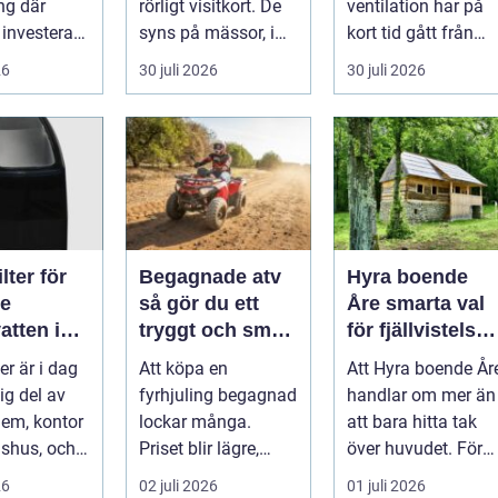
ng där
rörligt visitkort. De
ventilation har på
 investerare
syns på mässor, i
kort tid gått från
butiker, på byggen
nischprodukt...
26
30 juli 2026
30 juli 2026
och längs v...
lter för
Begagnade atv
Hyra boende
re
så gör du ett
Åre smarta val
atten i
tryggt och smart
för fjällvistelse
en
köp
året runt
ter är i dag
Att köpa en
Att Hyra boende År
ig del av
fyrhjuling begagnad
handlar om mer än
em, kontor
lockar många.
att bara hitta tak
dshus, och
Priset blir lägre,
över huvudet. För
 ökar för
utbudet större och
många är boendet
26
02 juli 2026
01 juli 2026