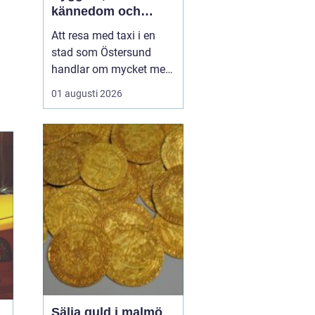
kännedom och
smidiga resor året
Att resa med taxi i en
runt
stad som Östersund
handlar om mycket mer
än att bara ta sig från
01 augusti 2026
punkt A till punkt B.
Väglag, väder,
lokalkännedom och
tillgänglighet spelar stor
roll, särskilt i en region
där vintern är lång, snön
ligger djup och
avstånden i...
Sälja guld i malmö