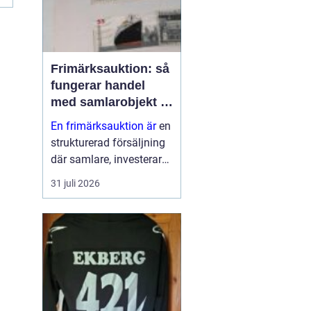
Frimärksauktion: så
fungerar handel
med samlarobjekt i
praktiken
En frimärksauktion är
en
strukturerad försäljning
där samlare, investerare
och nybörjare köper och
31 juli 2026
säljer frimärken genom
budgivning. Auktionen ...