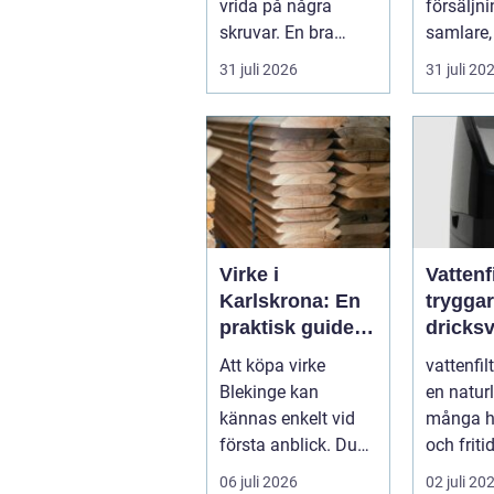
vrida på några
försäljni
skruvar. En bra
samlare,
stämning påverkar
...
31 juli 2026
31 juli 20
hur pianot låt...
Virke i
Vattenfi
Karlskrona: En
trygga
praktisk guide
dricksv
för hållbara
vardag
Att köpa virke
vattenfil
byggprojekt
Blekinge kan
en naturl
kännas enkelt vid
många h
första anblick. Du
och friti
åker till en b...
intresset
06 juli 2026
02 juli 20