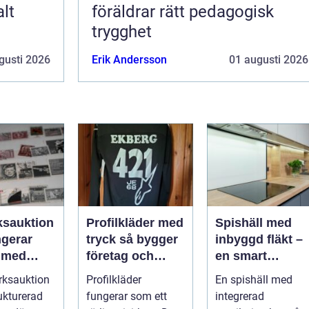
alt
föräldrar rätt pedagogisk
trygghet
gusti 2026
Erik Andersson
01 augusti 2026
ksauktion
Profilkläder med
Spishäll med
ngerar
tryck så bygger
inbyggd fläkt –
 med
företag och
en smart
bjekt i
klubbar en
lösning för
rksauktion
Profilkläder
En spishäll med
ken
starkare
moderna kök
ukturerad
fungerar som ett
integrerad
identitet