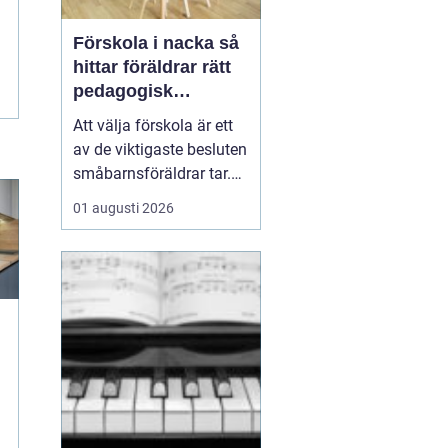
Förskola i nacka så
hittar föräldrar rätt
pedagogisk
trygghet
Att välja förskola är ett
av de viktigaste besluten
småbarnsföräldrar tar.
Omsorg, trygghet,
01 augusti 2026
pedagogik och praktisk
vardagslogistik ska
fungera tillsammans,
gärna under många år. I
Nacka finns ett brett
utbud av förskolor, både
kommunala och
friståen...