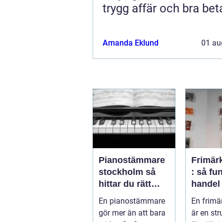
trygg affär och bra bet
Amanda Eklund
01 au
Pianostämmare
Frimär
stockholm så
: så fu
hittar du rätt
handel
expert för ditt
samlaro
En pianostämmare
En frimä
piano
prakti
gör mer än att bara
är en str