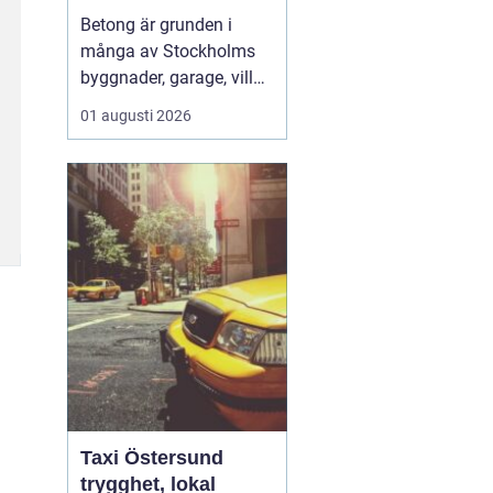
hållbara
Betong är grunden i
konstruktioner
många av Stockholms
byggnader, garage, villor
och industrifastigheter.
01 augusti 2026
När man pratar om
betongarbeten
Stockholm handlar det
både om stabila grunder,
välgjutna stommar och
snygga ytor som håller
länge. För den som
planerar ett byg...
Taxi Östersund
trygghet, lokal