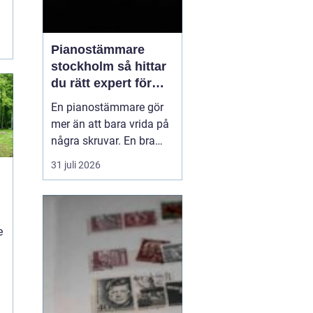
Pianostämmare
stockholm så hittar
du rätt expert för
ditt piano
En pianostämmare gör
mer än att bara vrida på
några skruvar. En bra
stämning påverkar hur
31 juli 2026
pianot låter, känns och
håller över tid. I en stad
n
som Stockholm, där
många bor i lägenhet
e
och klimatet växlar
kraftigt mellan
årstiderna, ställs extra
höga kra...