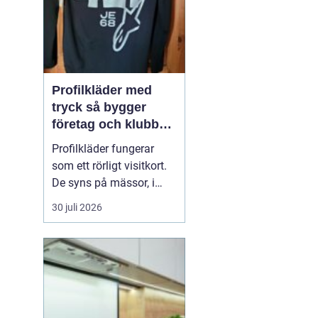
Profilkläder med
tryck så bygger
företag och klubbar
en starkare identitet
Profilkläder fungerar
som ett rörligt visitkort.
De syns på mässor, i
butiker, på byggen och
30 juli 2026
längs vägarna. När
kläderna är
genomtänkta, håller god
kvalitet och har ett
tydligt tryck skapar de
igenkänning, stolthet