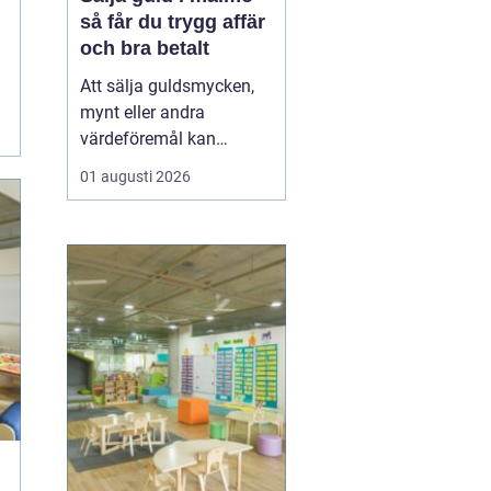
så får du trygg affär
och bra betalt
Att sälja guldsmycken,
mynt eller andra
värdeföremål kan
kännas både lockande
01 augusti 2026
och osäkert på samma
gång. Många undrar om
smyckena är värda mer
än bara metallvärdet, hur
processen går till och
vilken köpare som går
att lita på. För den som
söker infor...