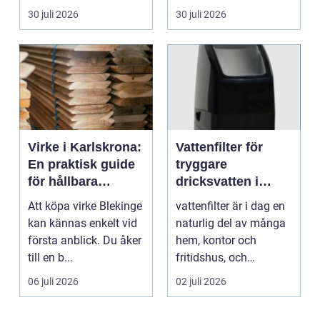
längs v...
30 juli 2026
30 juli 2026
Virke i Karlskrona:
Vattenfilter för
En praktisk guide
tryggare
för hållbara
dricksvatten i
byggprojekt
vardagen
Att köpa virke Blekinge
vattenfilter är i dag en
kan kännas enkelt vid
naturlig del av många
första anblick. Du åker
hem, kontor och
till en b...
fritidshus, och
intresset ökar för va...
06 juli 2026
02 juli 2026