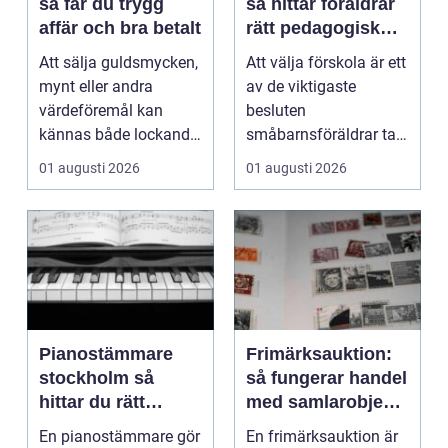
så får du trygg
så hittar föräldrar
affär och bra betalt
rätt pedagogisk
trygghet
Att sälja guldsmycken,
Att välja förskola är ett
mynt eller andra
av de viktigaste
värdeföremål kan
besluten
kännas både lockande
småbarnsföräldrar tar.
och osäkert på samma
Omsorg, trygghet,
01 augusti 2026
01 augusti 2026
g...
pedagog...
Pianostämmare
Frimärksauktion:
stockholm så
så fungerar handel
hittar du rätt
med samlarobjekt i
expert för ditt
praktiken
En pianostämmare gör
En frimärksauktion är