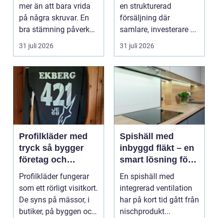
piano
mer än att bara vrida
en strukturerad
på några skruvar. En
försäljning där
bra stämning påverkar
samlare, investerare ...
hur pianot låt...
31 juli 2026
31 juli 2026
Profilkläder med
Spishäll med
tryck så bygger
inbyggd fläkt – en
företag och
smart lösning för
klubbar en
moderna kök
Profilkläder fungerar
En spishäll med
starkare identitet
som ett rörligt visitkort.
integrerad ventilation
De syns på mässor, i
har på kort tid gått från
butiker, på byggen och
nischprodukt...