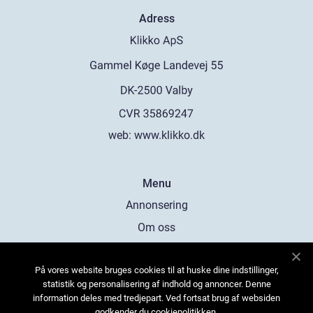
Adress
web:
www.klikko.dk
Menu
Annonsering
Om oss
Cookies
På vores website bruges cookies til at huske dine indstillinger,
Kontakta oss
statistik og personalisering af indhold og annoncer. Denne
Sitemap
information deles med tredjepart. Ved fortsat brug af websiden
godkender du cookiepolitikken.