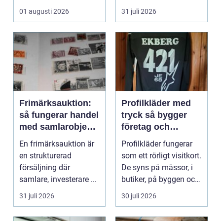
Omsorg, trygghet,
hur pianot låt...
01 augusti 2026
31 juli 2026
pedagog...
Frimärksauktion:
Profilkläder med
så fungerar handel
tryck så bygger
med samlarobjekt i
företag och
praktiken
klubbar en
En frimärksauktion är
Profilkläder fungerar
starkare identitet
en strukturerad
som ett rörligt visitkort.
försäljning där
De syns på mässor, i
samlare, investerare ...
butiker, på byggen och
längs v...
31 juli 2026
30 juli 2026