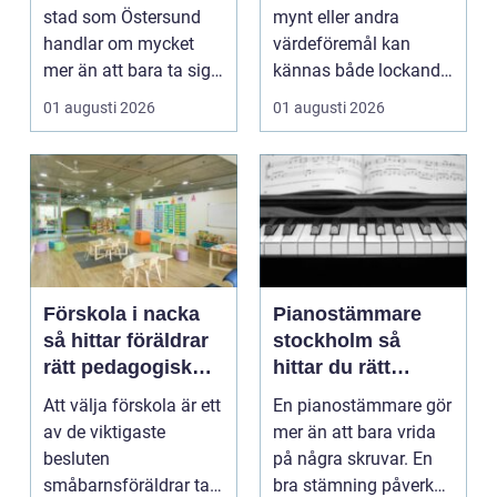
runt
stad som Östersund
mynt eller andra
handlar om mycket
värdeföremål kan
mer än att bara ta sig
kännas både lockande
från punkt A till...
och osäkert på samma
01 augusti 2026
01 augusti 2026
g...
Förskola i nacka
Pianostämmare
så hittar föräldrar
stockholm så
rätt pedagogisk
hittar du rätt
trygghet
expert för ditt
Att välja förskola är ett
En pianostämmare gör
piano
av de viktigaste
mer än att bara vrida
besluten
på några skruvar. En
småbarnsföräldrar tar.
bra stämning påverkar