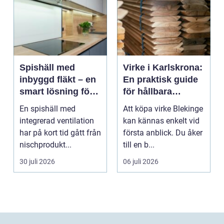
Spishäll med
Virke i Karlskrona:
inbyggd fläkt – en
En praktisk guide
smart lösning för
för hållbara
moderna kök
byggprojekt
En spishäll med
Att köpa virke Blekinge
integrerad ventilation
kan kännas enkelt vid
har på kort tid gått från
första anblick. Du åker
nischprodukt...
till en b...
30 juli 2026
06 juli 2026