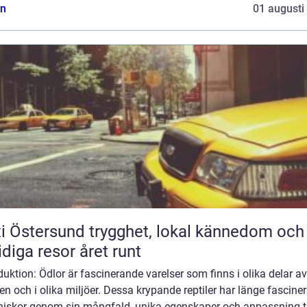
n
01 augusti
rsund trygghet, lokal kännedom och
diga resor året runt
duktion: Ödlor är fascinerande varelser som finns i olika delar av
en och i olika miljöer. Dessa krypande reptiler har länge fasciner
iskor genom sin mångfald, unika egenskaper och anpassning ti