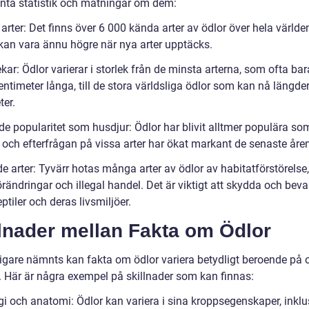
anta statistik och mätningar om dem:
 arter: Det finns över 6 000 kända arter av ödlor över hela världe
 kan vara ännu högre när nya arter upptäcks.
ekar: Ödlor varierar i storlek från de minsta arterna, som ofta bar
ntimeter långa, till de stora världsliga ödlor som kan nå längde
ter.
de popularitet som husdjur: Ödlor har blivit alltmer populära so
 och efterfrågan på vissa arter har ökat markant de senaste åren
e arter: Tyvärr hotas många arter av ödlor av habitatförstörelse,
rändringar och illegal handel. Det är viktigt att skydda och beva
ptiler och deras livsmiljöer.
llnader mellan Fakta om Ödlor
igare nämnts kan fakta om ödlor variera betydligt beroende på o
r. Här är några exempel på skillnader som kan finnas:
gi och anatomi: Ödlor kan variera i sina kroppsegenskaper, inklu