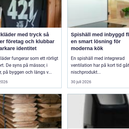
lkläder med tryck så
Spishäll med inbyggd fl
er företag och klubbar
en smart lösning för
arkare identitet
moderna kök
kläder fungerar som ett rörligt
En spishäll med integrerad
ort. De syns på mässor, i
ventilation har på kort tid gåt
r, på byggen och längs v...
nischprodukt...
 2026
30 juli 2026