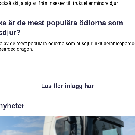
ckså skilja sig åt, från insekter till frukt eller mindre djur.
lka är de mest populära ödlorna som
sdjur?
a av de mest populära ödlorna som husdjur inkluderar leopardö
bearded dragon.
Läs fler inlägg här
 nyheter