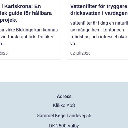
 i Karlskrona: En
Vattenfilter för tryggare
isk guide för hållbara
dricksvatten i vardagen
projekt
vattenfilter är i dag en naturl
pa virke Blekinge kan kännas
av många hem, kontor och
 vid första anblick. Du åker
fritidshus, och intresset ökar
b...
va...
 2026
02 juli 2026
Adress