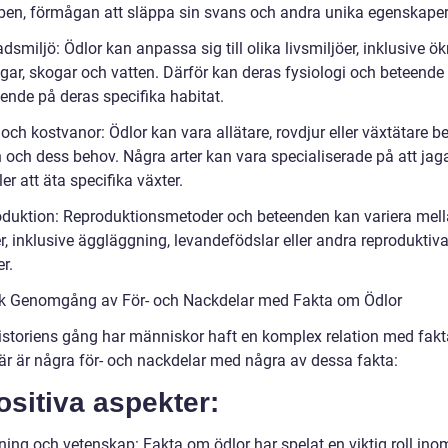
 ben, förmågan att släppa sin svans och andra unika egenskaper
dsmiljö: Ödlor kan anpassa sig till olika livsmiljöer, inklusive ök
gar, skogar och vatten. Därför kan deras fysiologi och beteende 
ende på deras specifika habitat.
och kostvanor: Ödlor kan vara allätare, rovdjur eller växtätare 
n och dess behov. Några arter kan vara specialiserade på att jag
ler att äta specifika växter.
oduktion: Reproduktionsmetoder och beteenden kan variera mell
r, inklusive äggläggning, levandefödslar eller andra reproduktiv
er.
sk Genomgång av För- och Nackdelar med Fakta om Ödlor
istoriens gång har människor haft en komplex relation med fak
Här är några för- och nackdelar med några av dessa fakta:
ositiva aspekter:
ning och vetenskap: Fakta om ödlor har spelat en viktig roll ino