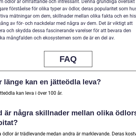
m ödlor är omfattande och intressant. Denna grundliga översikt 
gare förståelse för olika typer av ödlor, deras popularitet som hus
ativa mätningar om dem, skillnader mellan olika fakta och en his
ng av för- och nackdelar med några av dem. Det är viktigt att
era och skydda dessa fascinerande varelser för att bevara den
ska mångfalden och ekosystemen som de är en del av.
FAQ
 länge kan en jätteödla leva?
tteödla kan leva i över 100 år.
 är några skillnader mellan olika ödlor
bitat?
a ödlor är trädlevande medan andra är marklevande. Deras kost