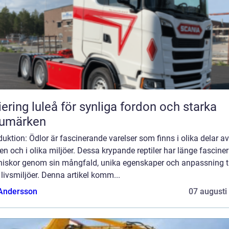
iering luleå för synliga fordon och starka
rumärken
duktion: Ödlor är fascinerande varelser som finns i olika delar av
en och i olika miljöer. Dessa krypande reptiler har länge fasciner
iskor genom sin mångfald, unika egenskaper och anpassning ti
 livsmiljöer. Denna artikel komm...
 Andersson
07 augusti