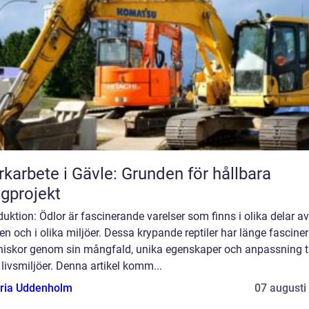
karbete i Gävle: Grunden för hållbara
gprojekt
duktion: Ödlor är fascinerande varelser som finns i olika delar av
en och i olika miljöer. Dessa krypande reptiler har länge fasciner
iskor genom sin mångfald, unika egenskaper och anpassning ti
 livsmiljöer. Denna artikel komm...
oria Uddenholm
07 augusti