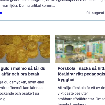
 livsmiljöer. Denna artikel komm...
n
01 augusti
uld i malmö så får du
Förskola i nacka så hittar
 affär och bra betalt
föräldrar rätt pedagogi
trygghet
lja guldsmycken, mynt eller
 värdeföremål kan kännas
Att välja förskola är ett av de
lockande och osäkert på
viktigaste besluten
 g...
småbarnsföräldrar tar. Omso
trygghet, pedagog...