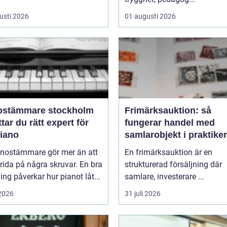
usti 2026
01 augusti 2026
ostämmare stockholm
Frimärksauktion: så
ttar du rätt expert för
fungerar handel med
piano
samlarobjekt i praktike
anostämmare gör mer än att
En frimärksauktion är en
rida på några skruvar. En bra
strukturerad försäljning där
ng påverkar hur pianot låt...
samlare, investerare ...
 2026
31 juli 2026