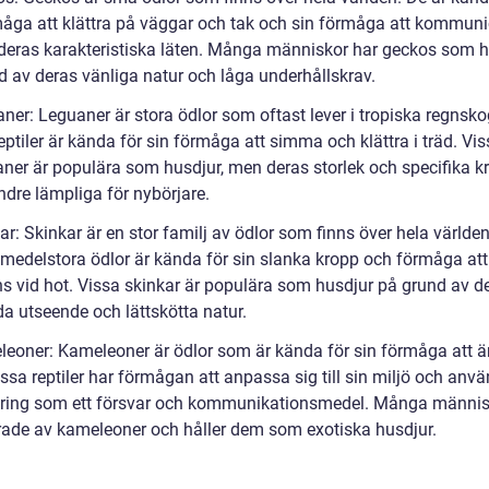
måga att klättra på väggar och tak och sin förmåga att kommuni
eras karakteristiska läten. Många människor har geckos som h
d av deras vänliga natur och låga underhållskrav.
ner: Leguaner är stora ödlor som oftast lever i tropiska regnsko
ptiler är kända för sin förmåga att simma och klättra i träd. Vis
aner är populära som husdjur, men deras storlek och specifika k
dre lämpliga för nybörjare.
ar: Skinkar är en stor familj av ödlor som finns över hela världe
l medelstora ödlor är kända för sin slanka kropp och förmåga at
ns vid hot. Vissa skinkar är populära som husdjur på grund av d
da utseende och lättskötta natur.
leoner: Kameleoner är ödlor som är kända för sin förmåga att 
ssa reptiler har förmågan att anpassa sig till sin miljö och anv
ring som ett försvar och kommunikationsmedel. Många männis
rade av kameleoner och håller dem som exotiska husdjur.