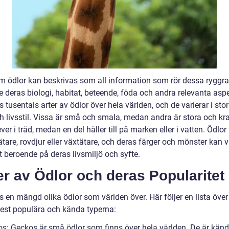
m ödlor kan beskrivas som all information som rör dessa ryggra
e deras biologi, habitat, beteende, föda och andra relevanta aspe
s tusentals arter av ödlor över hela världen, och de varierar i stor
 livsstil. Vissa är små och smala, medan andra är stora och kraf
ver i träd, medan en del håller till på marken eller i vatten. Ödlor
ätare, rovdjur eller växtätare, och deras färger och mönster kan v
t beroende på deras livsmiljö och syfte.
r av Ödlor och deras Popularitet
s en mängd olika ödlor som världen över. Här följer en lista öve
est populära och kända typerna:
os: Geckos är små ödlor som finns över hela världen. De är känd