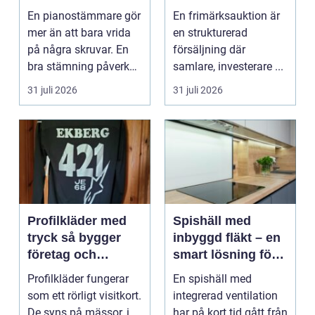
expert för ditt
praktiken
En pianostämmare gör
En frimärksauktion är
piano
mer än att bara vrida
en strukturerad
på några skruvar. En
försäljning där
bra stämning påverkar
samlare, investerare ...
hur pianot låt...
31 juli 2026
31 juli 2026
Profilkläder med
Spishäll med
tryck så bygger
inbyggd fläkt – en
företag och
smart lösning för
klubbar en
moderna kök
Profilkläder fungerar
En spishäll med
starkare identitet
som ett rörligt visitkort.
integrerad ventilation
De syns på mässor, i
har på kort tid gått från