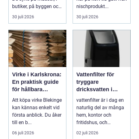
butiker, på byggen och
nischprodukt...
längs v...
30 juli 2026
30 juli 2026
Virke i Karlskrona:
Vattenfilter för
En praktisk guide
tryggare
för hållbara
dricksvatten i
byggprojekt
vardagen
Att köpa virke Blekinge
vattenfilter är i dag en
kan kännas enkelt vid
naturlig del av många
första anblick. Du åker
hem, kontor och
till en b...
fritidshus, och
intresset ökar för va...
06 juli 2026
02 juli 2026