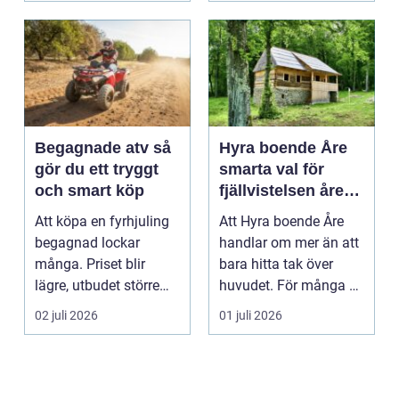
Begagnade atv så
Hyra boende Åre
gör du ett tryggt
smarta val för
och smart köp
fjällvistelsen året
runt
Att köpa en fyrhjuling
Att Hyra boende Åre
begagnad lockar
handlar om mer än att
många. Priset blir
bara hitta tak över
lägre, utbudet större
huvudet. För många är
och du kan ofta få e...
boendet själva n...
02 juli 2026
01 juli 2026