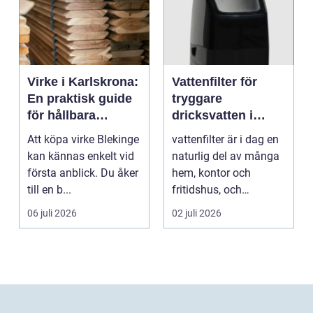
Virke i Karlskrona:
Vattenfilter för
En praktisk guide
tryggare
för hållbara
dricksvatten i
byggprojekt
vardagen
Att köpa virke Blekinge
vattenfilter är i dag en
kan kännas enkelt vid
naturlig del av många
första anblick. Du åker
hem, kontor och
till en b...
fritidshus, och
intresset ökar för va...
06 juli 2026
02 juli 2026