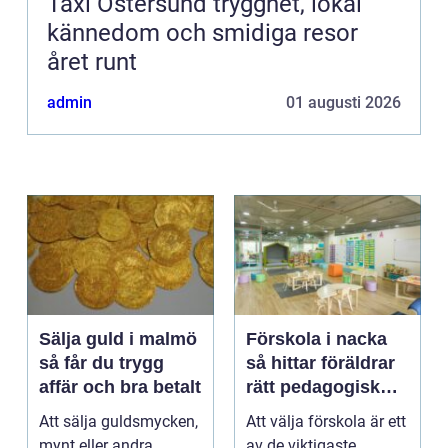
Taxi Östersund trygghet, lokal
kännedom och smidiga resor
året runt
admin
01 augusti 2026
Sälja guld i malmö
Förskola i nacka
så får du trygg
så hittar föräldrar
affär och bra betalt
rätt pedagogisk
trygghet
Att sälja guldsmycken,
Att välja förskola är ett
mynt eller andra
av de viktigaste