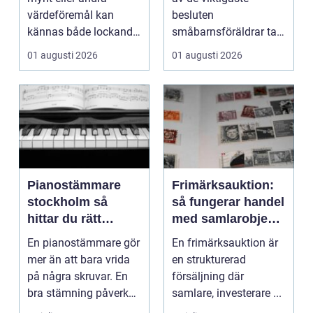
värdeföremål kan
besluten
kännas både lockande
småbarnsföräldrar tar.
och osäkert på samma
Omsorg, trygghet,
01 augusti 2026
01 augusti 2026
g...
pedagog...
Pianostämmare
Frimärksauktion:
stockholm så
så fungerar handel
hittar du rätt
med samlarobjekt i
expert för ditt
praktiken
En pianostämmare gör
En frimärksauktion är
piano
mer än att bara vrida
en strukturerad
på några skruvar. En
försäljning där
bra stämning påverkar
samlare, investerare ...
hur pianot låt...