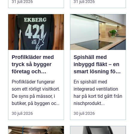
31 juli 2026
31 juli 2026
Profilkläder med
Spishäll med
tryck så bygger
inbyggd fläkt – en
företag och
smart lösning för
klubbar en
moderna kök
Profilkläder fungerar
En spishäll med
starkare identitet
som ett rörligt visitkort.
integrerad ventilation
De syns på mässor, i
har på kort tid gått från
butiker, på byggen och
nischprodukt...
längs v...
30 juli 2026
30 juli 2026