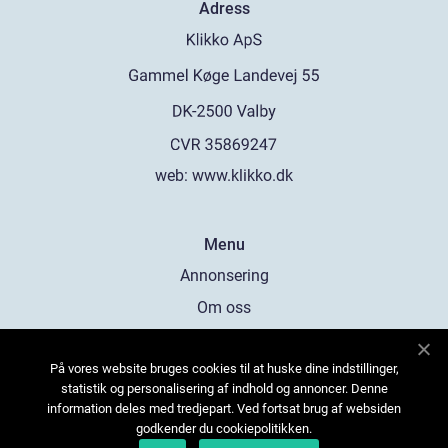
Adress
web:
www.klikko.dk
Menu
Annonsering
Om oss
Cookies
På vores website bruges cookies til at huske dine indstillinger,
Kontakta oss
statistik og personalisering af indhold og annoncer. Denne
Sitemap
information deles med tredjepart. Ved fortsat brug af websiden
godkender du cookiepolitikken.