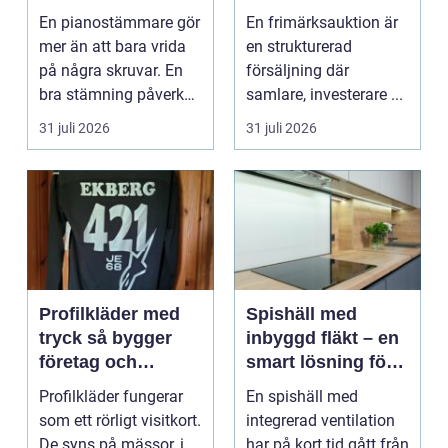
expert för ditt
praktiken
En pianostämmare gör
En frimärksauktion är
piano
mer än att bara vrida
en strukturerad
på några skruvar. En
försäljning där
bra stämning påverkar
samlare, investerare ...
hur pianot låt...
31 juli 2026
31 juli 2026
Profilkläder med
Spishäll med
tryck så bygger
inbyggd fläkt – en
företag och
smart lösning för
klubbar en
moderna kök
Profilkläder fungerar
En spishäll med
starkare identitet
som ett rörligt visitkort.
integrerad ventilation
De syns på mässor, i
har på kort tid gått från