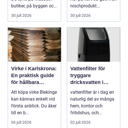
butiker, på byggen och
nischprodukt...
längs v...
30 juli 2026
30 juli 2026
Virke i Karlskrona:
Vattenfilter för
En praktisk guide
tryggare
för hållbara
dricksvatten i
byggprojekt
vardagen
Att köpa virke Blekinge
vattenfilter är i dag en
kan kännas enkelt vid
naturlig del av många
första anblick. Du åker
hem, kontor och
till en b...
fritidshus, och
intresset ökar för va...
06 juli 2026
02 juli 2026