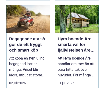
Begagnade atv så
Hyra boende Åre
gör du ett tryggt
smarta val för
och smart köp
fjällvistelsen året
runt
Att köpa en fyrhjuling
Att Hyra boende Åre
begagnad lockar
handlar om mer än att
många. Priset blir
bara hitta tak över
lägre, utbudet större
huvudet. För många är
och du kan ofta få e...
boendet själva n...
02 juli 2026
01 juli 2026