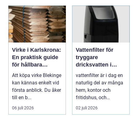
Virke i Karlskrona:
Vattenfilter för
En praktisk guide
tryggare
för hållbara
dricksvatten i
byggprojekt
vardagen
Att köpa virke Blekinge
vattenfilter är i dag en
kan kännas enkelt vid
naturlig del av många
första anblick. Du åker
hem, kontor och
till en b...
fritidshus, och
intresset ökar för va...
06 juli 2026
02 juli 2026