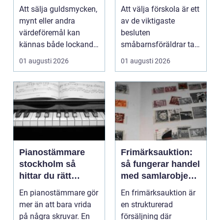
trygghet
Att sälja guldsmycken,
Att välja förskola är ett
mynt eller andra
av de viktigaste
värdeföremål kan
besluten
kännas både lockande
småbarnsföräldrar tar.
och osäkert på samma
Omsorg, trygghet,
01 augusti 2026
01 augusti 2026
g...
pedagog...
Pianostämmare
Frimärksauktion:
stockholm så
så fungerar handel
hittar du rätt
med samlarobjekt i
expert för ditt
praktiken
En pianostämmare gör
En frimärksauktion är
piano
mer än att bara vrida
en strukturerad
på några skruvar. En
försäljning där