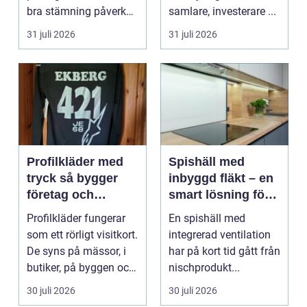
bra stämning påverkar
samlare, investerare ...
hur pianot låt...
31 juli 2026
31 juli 2026
Profilkläder med
Spishäll med
tryck så bygger
inbyggd fläkt – en
företag och
smart lösning för
klubbar en
moderna kök
Profilkläder fungerar
En spishäll med
starkare identitet
som ett rörligt visitkort.
integrerad ventilation
De syns på mässor, i
har på kort tid gått från
butiker, på byggen och
nischprodukt...
längs v...
30 juli 2026
30 juli 2026