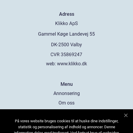
Adress
web:
www.klikko.dk
Menu
Annonsering
Om oss
Cookies
På vores website bruges cookies til at huske dine indstillinger,
Kontakta oss
statistik og personalisering af indhold og annoncer. Denne
Sitemap
information deles med tredjepart. Ved fortsat brug af websiden