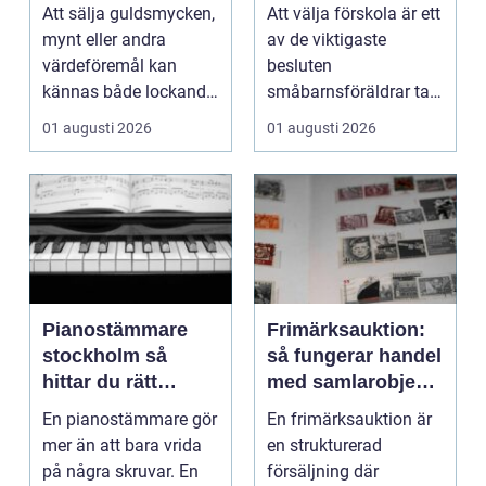
trygghet
Att sälja guldsmycken,
Att välja förskola är ett
mynt eller andra
av de viktigaste
värdeföremål kan
besluten
kännas både lockande
småbarnsföräldrar tar.
och osäkert på samma
Omsorg, trygghet,
01 augusti 2026
01 augusti 2026
g...
pedagog...
Pianostämmare
Frimärksauktion:
stockholm så
så fungerar handel
hittar du rätt
med samlarobjekt i
expert för ditt
praktiken
En pianostämmare gör
En frimärksauktion är
piano
mer än att bara vrida
en strukturerad
på några skruvar. En
försäljning där