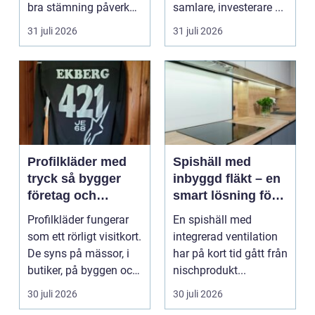
bra stämning påverkar
samlare, investerare ...
hur pianot låt...
31 juli 2026
31 juli 2026
Profilkläder med
Spishäll med
tryck så bygger
inbyggd fläkt – en
företag och
smart lösning för
klubbar en
moderna kök
Profilkläder fungerar
En spishäll med
starkare identitet
som ett rörligt visitkort.
integrerad ventilation
De syns på mässor, i
har på kort tid gått från
butiker, på byggen och
nischprodukt...
längs v...
30 juli 2026
30 juli 2026