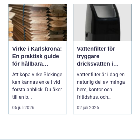
Virke i Karlskrona:
Vattenfilter för
En praktisk guide
tryggare
för hållbara
dricksvatten i
byggprojekt
vardagen
Att köpa virke Blekinge
vattenfilter är i dag en
kan kännas enkelt vid
naturlig del av många
första anblick. Du åker
hem, kontor och
till en b...
fritidshus, och
intresset ökar för va...
06 juli 2026
02 juli 2026