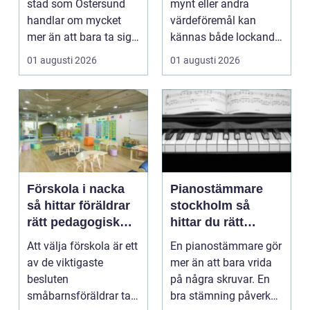
stad som Östersund
mynt eller andra
handlar om mycket
värdeföremål kan
mer än att bara ta sig
kännas både lockande
från punkt A till...
och osäkert på samma
01 augusti 2026
01 augusti 2026
g...
Förskola i nacka
Pianostämmare
så hittar föräldrar
stockholm så
rätt pedagogisk
hittar du rätt
trygghet
expert för ditt
Att välja förskola är ett
En pianostämmare gör
piano
av de viktigaste
mer än att bara vrida
besluten
på några skruvar. En
småbarnsföräldrar tar.
bra stämning påverkar