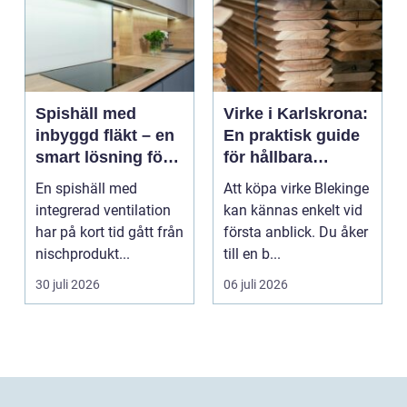
Spishäll med
Virke i Karlskrona:
inbyggd fläkt – en
En praktisk guide
smart lösning för
för hållbara
moderna kök
byggprojekt
En spishäll med
Att köpa virke Blekinge
integrerad ventilation
kan kännas enkelt vid
har på kort tid gått från
första anblick. Du åker
nischprodukt...
till en b...
30 juli 2026
06 juli 2026