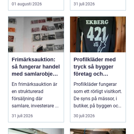
Omsorg, trygghet,
hur pianot låt...
01 augusti 2026
31 juli 2026
pedagog...
Frimärksauktion:
Profilkläder med
så fungerar handel
tryck så bygger
med samlarobjekt i
företag och
praktiken
klubbar en
En frimärksauktion är
Profilkläder fungerar
starkare identitet
en strukturerad
som ett rörligt visitkort.
försäljning där
De syns på mässor, i
samlare, investerare ...
butiker, på byggen och
längs v...
31 juli 2026
30 juli 2026