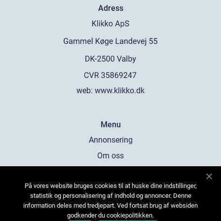
Adress
web:
www.klikko.dk
Menu
Annonsering
Om oss
Cookies
På vores website bruges cookies til at huske dine indstillinger,
Kontakta oss
statistik og personalisering af indhold og annoncer. Denne
Sitemap
information deles med tredjepart. Ved fortsat brug af websiden
godkender du cookiepolitikken.