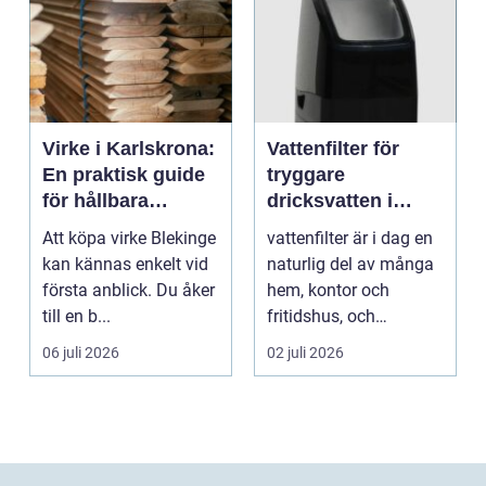
Virke i Karlskrona:
Vattenfilter för
En praktisk guide
tryggare
för hållbara
dricksvatten i
byggprojekt
vardagen
Att köpa virke Blekinge
vattenfilter är i dag en
kan kännas enkelt vid
naturlig del av många
första anblick. Du åker
hem, kontor och
till en b...
fritidshus, och
intresset ökar för va...
06 juli 2026
02 juli 2026