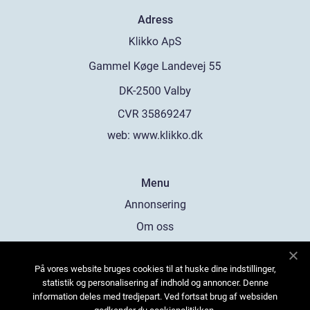
Adress
web:
www.klikko.dk
Menu
Annonsering
Om oss
Cookies
På vores website bruges cookies til at huske dine indstillinger,
Kontakta oss
statistik og personalisering af indhold og annoncer. Denne
Sitemap
information deles med tredjepart. Ved fortsat brug af websiden