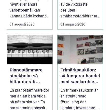
mynt eller andra
av de viktigaste
värdeföremål kan
besluten
kännas både lockande
småbarnsföräldrar tar.
och osäkert på samma
Omsorg, trygghet,
01 augusti 2026
01 augusti 2026
g...
pedagog...
Pianostämmare
Frimärksauktion:
stockholm så
så fungerar handel
hittar du rätt
med samlarobjekt i
expert för ditt
praktiken
En pianostämmare gör
En frimärksauktion är
piano
mer än att bara vrida
en strukturerad
på några skruvar. En
försäljning där
bra stämning påverkar
samlare, investerare ...