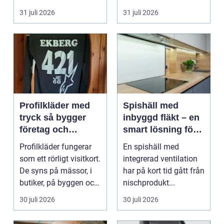
hur pianot låt...
31 juli 2026
31 juli 2026
Profilkläder med
Spishäll med
tryck så bygger
inbyggd fläkt – en
företag och
smart lösning för
klubbar en
moderna kök
Profilkläder fungerar
En spishäll med
starkare identitet
som ett rörligt visitkort.
integrerad ventilation
De syns på mässor, i
har på kort tid gått från
butiker, på byggen och
nischprodukt...
längs v...
30 juli 2026
30 juli 2026