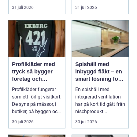
hur pianot låt...
31 juli 2026
31 juli 2026
Profilkläder med
Spishäll med
tryck så bygger
inbyggd fläkt – en
företag och
smart lösning för
klubbar en
moderna kök
Profilkläder fungerar
En spishäll med
starkare identitet
som ett rörligt visitkort.
integrerad ventilation
De syns på mässor, i
har på kort tid gått från
butiker, på byggen och
nischprodukt...
längs v...
30 juli 2026
30 juli 2026