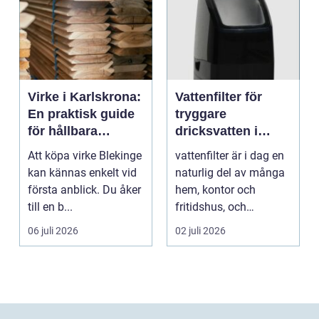
Virke i Karlskrona:
Vattenfilter för
En praktisk guide
tryggare
för hållbara
dricksvatten i
byggprojekt
vardagen
Att köpa virke Blekinge
vattenfilter är i dag en
kan kännas enkelt vid
naturlig del av många
första anblick. Du åker
hem, kontor och
till en b...
fritidshus, och
intresset ökar för va...
06 juli 2026
02 juli 2026