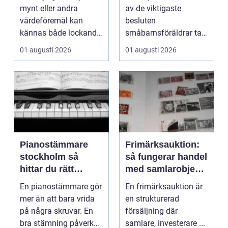
mynt eller andra
av de viktigaste
värdeföremål kan
besluten
kännas både lockande
småbarnsföräldrar tar.
och osäkert på samma
Omsorg, trygghet,
01 augusti 2026
01 augusti 2026
g...
pedagog...
Pianostämmare
Frimärksauktion:
stockholm så
så fungerar handel
hittar du rätt
med samlarobjekt i
expert för ditt
praktiken
En pianostämmare gör
En frimärksauktion är
piano
mer än att bara vrida
en strukturerad
på några skruvar. En
försäljning där
bra stämning påverkar
samlare, investerare ...