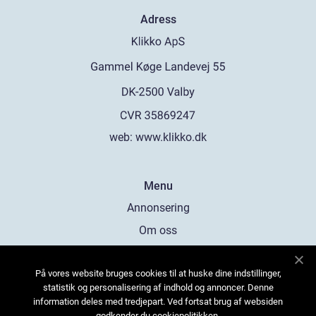
Adress
web:
www.klikko.dk
Menu
Annonsering
Om oss
Cookies
På vores website bruges cookies til at huske dine indstillinger,
Kontakta oss
statistik og personalisering af indhold og annoncer. Denne
Sitemap
information deles med tredjepart. Ved fortsat brug af websiden
godkender du cookiepolitikken.