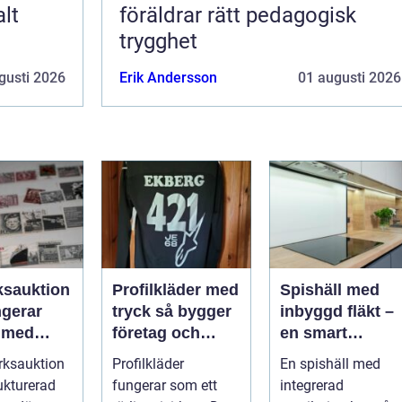
alt
föräldrar rätt pedagogisk
trygghet
gusti 2026
Erik Andersson
01 augusti 2026
ksauktion
Profilkläder med
Spishäll med
ngerar
tryck så bygger
inbyggd fläkt –
 med
företag och
en smart
bjekt i
klubbar en
lösning för
rksauktion
Profilkläder
En spishäll med
ken
starkare
moderna kök
ukturerad
fungerar som ett
integrerad
identitet