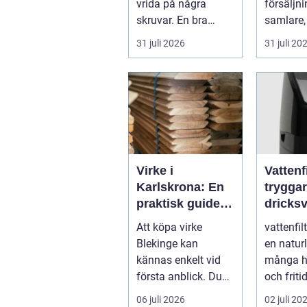
vrida på några
försäljni
skruvar. En bra
samlare,
stämning påverkar
...
31 juli 2026
31 juli 20
hur pianot låt...
Virke i
Vattenfi
Karlskrona: En
trygga
praktisk guide
dricksv
för hållbara
vardag
Att köpa virke
vattenfil
byggprojekt
Blekinge kan
en naturl
kännas enkelt vid
många h
första anblick. Du
och friti
åker till en b...
intresset
06 juli 2026
02 juli 20