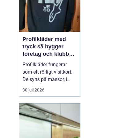
Profilkläder med
tryck så bygger
företag och klubbar
en starkare identitet
Profilkläder fungerar
som ett rörligt visitkort.
De syns på mässor, i
butiker, på byggen och
30 juli 2026
längs vägarna. När
kläderna är
genomtänkta, håller god
kvalitet och har ett
tydligt tryck skapar de
igenkänning, stolthet