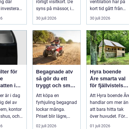
ng där
rörligt visitkort. De
ventilation har på
 investerare
syns på mässor, i
kort tid gått från
butiker, på byggen
nischprodukt...
26
30 juli 2026
30 juli 2026
och längs v...
lter för
Begagnade atv
Hyra boende
re
så gör du ett
Åre smarta val
atten i
tryggt och smart
för fjällvistelse
en
köp
året runt
ter är i dag
Att köpa en
Att Hyra boende År
ig del av
fyrhjuling begagnad
handlar om mer än
em, kontor
lockar många.
att bara hitta tak
dshus, och
Priset blir lägre,
över huvudet. För
 ökar för
utbudet större och
många är boendet
26
02 juli 2026
01 juli 2026