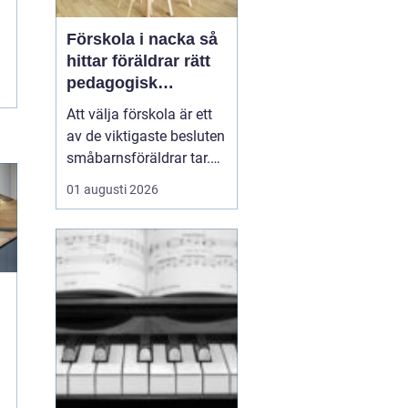
Förskola i nacka så
hittar föräldrar rätt
pedagogisk
trygghet
Att välja förskola är ett
av de viktigaste besluten
småbarnsföräldrar tar.
Omsorg, trygghet,
01 augusti 2026
pedagogik och praktisk
vardagslogistik ska
fungera tillsammans,
gärna under många år. I
Nacka finns ett brett
utbud av förskolor, både
kommunala och
friståen...