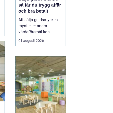
så får du trygg affär
och bra betalt
Att sälja guldsmycken,
mynt eller andra
värdeföremål kan
kännas både lockande
01 augusti 2026
och osäkert på samma
gång. Många undrar om
smyckena är värda mer
än bara metallvärdet, hur
processen går till och
vilken köpare som går
att lita på. För den som
söker infor...