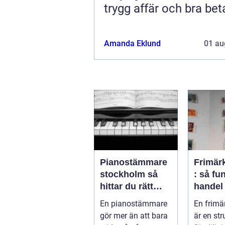
trygg affär och bra bet
Amanda Eklund
01 au
Pianostämmare
Frimär
stockholm så
: så fu
hittar du rätt
handel
expert för ditt
samlaro
En pianostämmare
En frimä
piano
prakti
gör mer än att bara
är en str