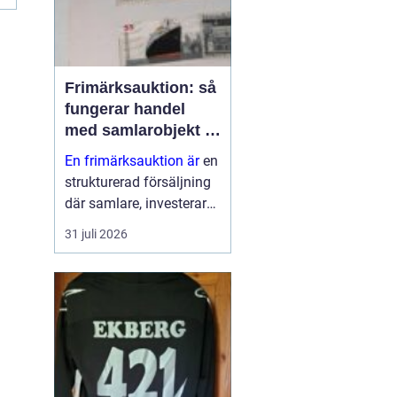
Frimärksauktion: så
fungerar handel
med samlarobjekt i
praktiken
En frimärksauktion är
en
strukturerad försäljning
där samlare, investerare
och nybörjare köper och
31 juli 2026
säljer frimärken genom
budgivning. Auktionen ...