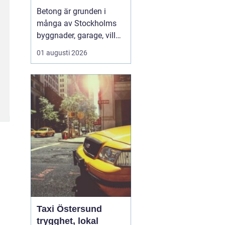
hållbara
Betong är grunden i
konstruktioner
många av Stockholms
byggnader, garage, villor
och industrifastigheter.
01 augusti 2026
När man pratar om
betongarbeten
Stockholm handlar det
både om stabila grunder,
välgjutna stommar och
snygga ytor som håller
länge. För den som
planerar ett byg...
Taxi Östersund
trygghet, lokal