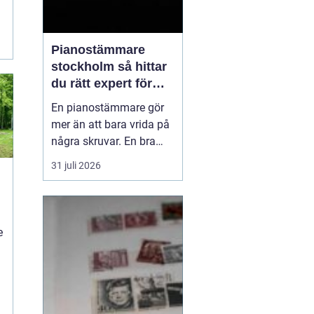
Pianostämmare
stockholm så hittar
du rätt expert för
ditt piano
En pianostämmare gör
mer än att bara vrida på
några skruvar. En bra
stämning påverkar hur
31 juli 2026
pianot låter, känns och
håller över tid. I en stad
n
som Stockholm, där
många bor i lägenhet
e
och klimatet växlar
kraftigt mellan
årstiderna, ställs extra
höga kra...