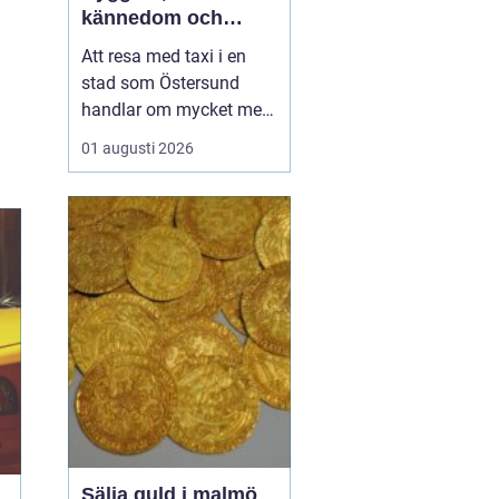
kännedom och
smidiga resor året
Att resa med taxi i en
runt
stad som Östersund
handlar om mycket mer
än att bara ta sig från
01 augusti 2026
punkt A till punkt B.
Väglag, väder,
lokalkännedom och
tillgänglighet spelar stor
roll, särskilt i en region
där vintern är lång, snön
ligger djup och
avstånden i...
Sälja guld i malmö