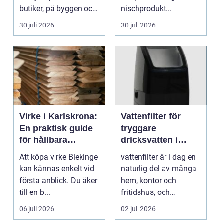
butiker, på byggen och
nischprodukt...
längs v...
30 juli 2026
30 juli 2026
Virke i Karlskrona:
Vattenfilter för
En praktisk guide
tryggare
för hållbara
dricksvatten i
byggprojekt
vardagen
Att köpa virke Blekinge
vattenfilter är i dag en
kan kännas enkelt vid
naturlig del av många
första anblick. Du åker
hem, kontor och
till en b...
fritidshus, och
intresset ökar för va...
06 juli 2026
02 juli 2026