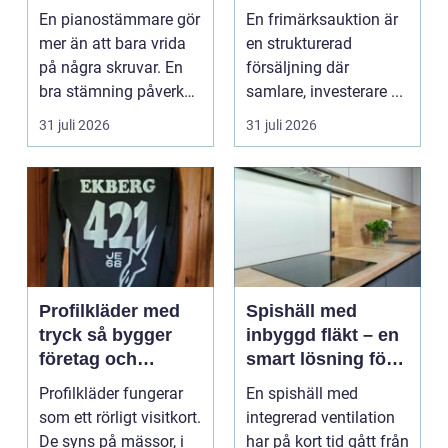
expert för ditt
praktiken
En pianostämmare gör
En frimärksauktion är
piano
mer än att bara vrida
en strukturerad
på några skruvar. En
försäljning där
bra stämning påverkar
samlare, investerare ...
hur pianot låt...
31 juli 2026
31 juli 2026
Profilkläder med
Spishäll med
tryck så bygger
inbyggd fläkt – en
företag och
smart lösning för
klubbar en
moderna kök
Profilkläder fungerar
En spishäll med
starkare identitet
som ett rörligt visitkort.
integrerad ventilation
De syns på mässor, i
har på kort tid gått från