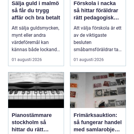
Sälja guld i malmö
Förskola i nacka
så får du trygg
så hittar föräldrar
affär och bra betalt
rätt pedagogisk
trygghet
Att sälja guldsmycken,
Att välja förskola är ett
mynt eller andra
av de viktigaste
värdeföremål kan
besluten
kännas både lockande
småbarnsföräldrar tar.
och osäkert på samma
Omsorg, trygghet,
01 augusti 2026
01 augusti 2026
g...
pedagog...
Pianostämmare
Frimärksauktion:
stockholm så
så fungerar handel
hittar du rätt
med samlarobjekt i