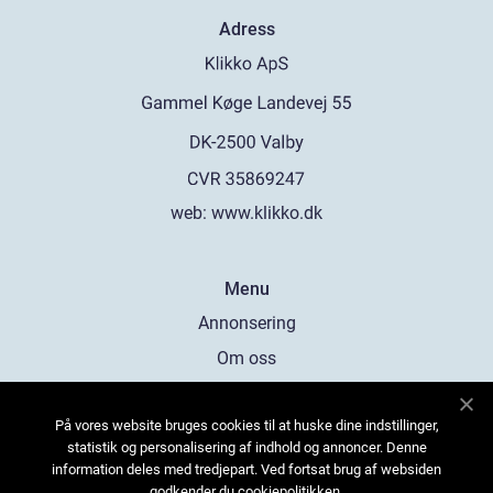
Adress
web:
www.klikko.dk
Menu
Annonsering
Om oss
Cookies
På vores website bruges cookies til at huske dine indstillinger,
Kontakta oss
statistik og personalisering af indhold og annoncer. Denne
Sitemap
information deles med tredjepart. Ved fortsat brug af websiden
godkender du cookiepolitikken.