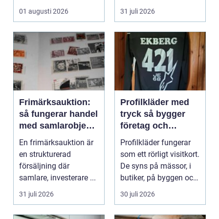
Omsorg, trygghet,
hur pianot låt...
01 augusti 2026
31 juli 2026
pedagog...
Frimärksauktion:
Profilkläder med
så fungerar handel
tryck så bygger
med samlarobjekt i
företag och
praktiken
klubbar en
En frimärksauktion är
Profilkläder fungerar
starkare identitet
en strukturerad
som ett rörligt visitkort.
försäljning där
De syns på mässor, i
samlare, investerare ...
butiker, på byggen och
längs v...
31 juli 2026
30 juli 2026