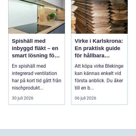
Spishäll med
Virke i Karlskrona:
inbyggd fläkt – en
En praktisk guide
smart lösning för
för hållbara
moderna kök
byggprojekt
En spishäll med
Att köpa virke Blekinge
integrerad ventilation
kan kännas enkelt vid
har på kort tid gått från
första anblick. Du åker
nischprodukt...
till en b...
30 juli 2026
06 juli 2026