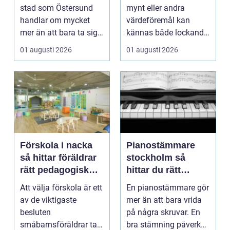
runt
stad som Östersund
mynt eller andra
handlar om mycket
värdeföremål kan
mer än att bara ta sig
kännas både lockande
från punkt A till...
och osäkert på samma
01 augusti 2026
01 augusti 2026
g...
Förskola i nacka
Pianostämmare
så hittar föräldrar
stockholm så
rätt pedagogisk
hittar du rätt
trygghet
expert för ditt
Att välja förskola är ett
En pianostämmare gör
piano
av de viktigaste
mer än att bara vrida
besluten
på några skruvar. En
småbarnsföräldrar tar.
bra stämning påverkar