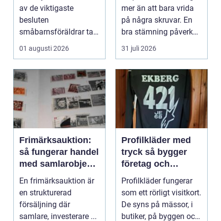
piano
av de viktigaste
mer än att bara vrida
besluten
på några skruvar. En
småbarnsföräldrar tar.
bra stämning påverkar
Omsorg, trygghet,
hur pianot låt...
01 augusti 2026
31 juli 2026
pedagog...
Frimärksauktion:
Profilkläder med
så fungerar handel
tryck så bygger
med samlarobjekt i
företag och
praktiken
klubbar en
En frimärksauktion är
Profilkläder fungerar
starkare identitet
en strukturerad
som ett rörligt visitkort.
försäljning där
De syns på mässor, i
samlare, investerare ...
butiker, på byggen och