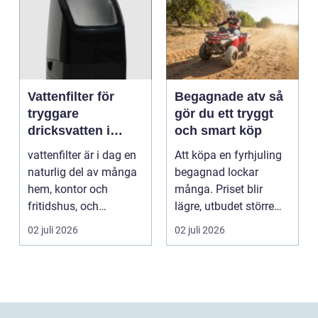
Vattenfilter för
Begagnade atv så
tryggare
gör du ett tryggt
dricksvatten i
och smart köp
vardagen
vattenfilter är i dag en
Att köpa en fyrhjuling
naturlig del av många
begagnad lockar
hem, kontor och
många. Priset blir
fritidshus, och
lägre, utbudet större
intresset ökar för va...
och du kan ofta få e...
02 juli 2026
02 juli 2026