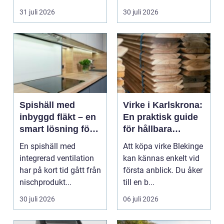
längs v...
31 juli 2026
30 juli 2026
Spishäll med
Virke i Karlskrona:
inbyggd fläkt – en
En praktisk guide
smart lösning för
för hållbara
moderna kök
byggprojekt
En spishäll med
Att köpa virke Blekinge
integrerad ventilation
kan kännas enkelt vid
har på kort tid gått från
första anblick. Du åker
nischprodukt...
till en b...
30 juli 2026
06 juli 2026