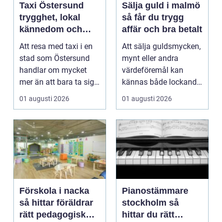
Taxi Östersund
Sälja guld i malmö
trygghet, lokal
så får du trygg
kännedom och
affär och bra betalt
smidiga resor året
Att resa med taxi i en
Att sälja guldsmycken,
runt
stad som Östersund
mynt eller andra
handlar om mycket
värdeföremål kan
mer än att bara ta sig
kännas både lockande
från punkt A till...
och osäkert på samma
01 augusti 2026
01 augusti 2026
g...
Förskola i nacka
Pianostämmare
så hittar föräldrar
stockholm så
rätt pedagogisk
hittar du rätt