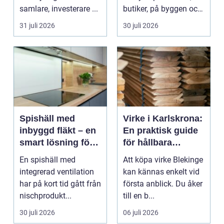
samlare, investerare ...
butiker, på byggen och
längs v...
31 juli 2026
30 juli 2026
Spishäll med
Virke i Karlskrona:
inbyggd fläkt – en
En praktisk guide
smart lösning för
för hållbara
moderna kök
byggprojekt
En spishäll med
Att köpa virke Blekinge
integrerad ventilation
kan kännas enkelt vid
har på kort tid gått från
första anblick. Du åker
nischprodukt...
till en b...
30 juli 2026
06 juli 2026