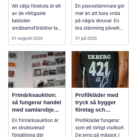
trygghet
expert för ditt
Att välja förskola är ett
En pianostämmare gör
piano
av de viktigaste
mer än att bara vrida
besluten
på några skruvar. En
småbarnsföräldrar tar.
bra stämning påverkar
Omsorg, trygghet,
hur pianot låt...
01 augusti 2026
31 juli 2026
pedagog...
Frimärksauktion:
Profilkläder med
så fungerar handel
tryck så bygger
med samlarobjekt i
företag och
praktiken
klubbar en
En frimärksauktion är
Profilkläder fungerar
starkare identitet
en strukturerad
som ett rörligt visitkort.
försäljning där
De syns på mässor, i