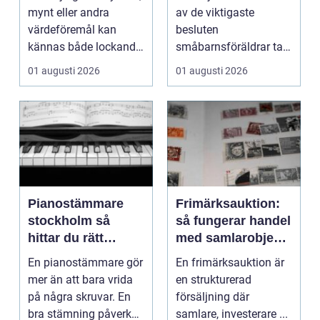
mynt eller andra
av de viktigaste
värdeföremål kan
besluten
kännas både lockande
småbarnsföräldrar tar.
och osäkert på samma
Omsorg, trygghet,
01 augusti 2026
01 augusti 2026
g...
pedagog...
Pianostämmare
Frimärksauktion:
stockholm så
så fungerar handel
hittar du rätt
med samlarobjekt i
expert för ditt
praktiken
En pianostämmare gör
En frimärksauktion är
piano
mer än att bara vrida
en strukturerad
på några skruvar. En
försäljning där
bra stämning påverkar
samlare, investerare ...