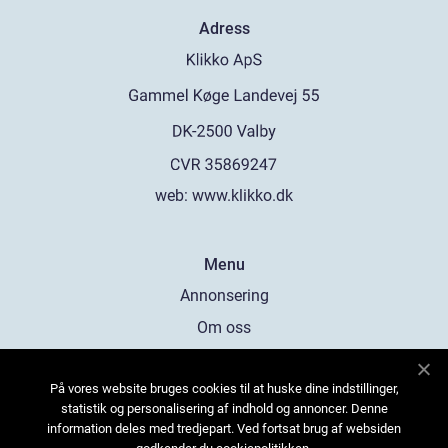
Adress
web:
www.klikko.dk
Menu
Annonsering
Om oss
Cookies
På vores website bruges cookies til at huske dine indstillinger,
Kontakta oss
statistik og personalisering af indhold og annoncer. Denne
Sitemap
information deles med tredjepart. Ved fortsat brug af websiden