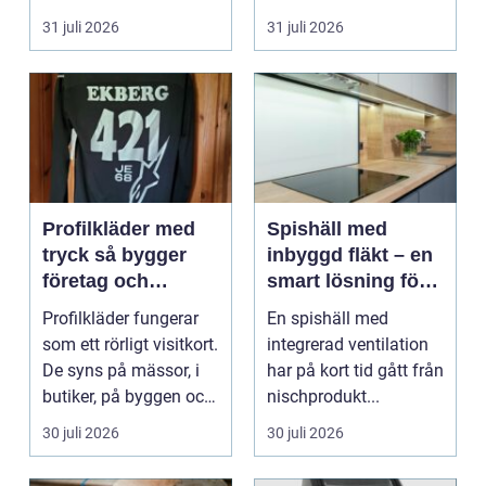
hur pianot låt...
31 juli 2026
31 juli 2026
Profilkläder med
Spishäll med
tryck så bygger
inbyggd fläkt – en
företag och
smart lösning för
klubbar en
moderna kök
Profilkläder fungerar
En spishäll med
starkare identitet
som ett rörligt visitkort.
integrerad ventilation
De syns på mässor, i
har på kort tid gått från
butiker, på byggen och
nischprodukt...
längs v...
30 juli 2026
30 juli 2026