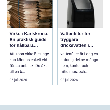
Virke i Karlskrona:
Vattenfilter för
En praktisk guide
tryggare
för hållbara
dricksvatten i
byggprojekt
vardagen
Att köpa virke Blekinge
vattenfilter är i dag en
kan kännas enkelt vid
naturlig del av många
första anblick. Du åker
hem, kontor och
till en b...
fritidshus, och
intresset ökar för va...
06 juli 2026
02 juli 2026