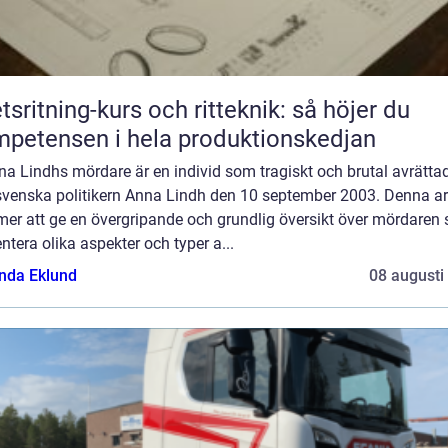
tsritning-kurs och ritteknik: så höjer du
petensen i hela produktionskedjan
na Lindhs mördare är en individ som tragiskt och brutal avrätta
svenska politikern Anna Lindh den 10 september 2003. Denna art
er att ge en övergripande och grundlig översikt över mördaren
ntera olika aspekter och typer a...
da Eklund
08 augusti