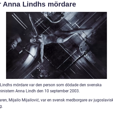
r Anna Lindhs mördare
Lindhs mördare var den person som dödade den svenska
ministern Anna Lindh den 10 september 2003.
ren, Mijailo Mijailović, var en svensk medborgare av jugoslavis
g.