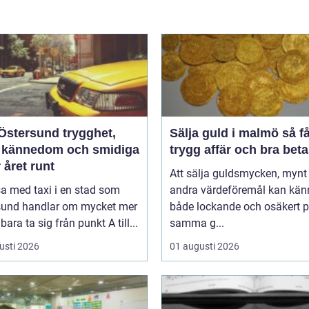
tersund trygghet,
Sälja guld i malmö så får du
l kännedom och smidiga
trygg affär och bra beta
 året runt
Att sälja guldsmycken, mynt 
sa med taxi i en stad som
andra värdeföremål kan kän
sund handlar om mycket mer
både lockande och osäkert 
bara ta sig från punkt A till...
samma g...
usti 2026
01 augusti 2026