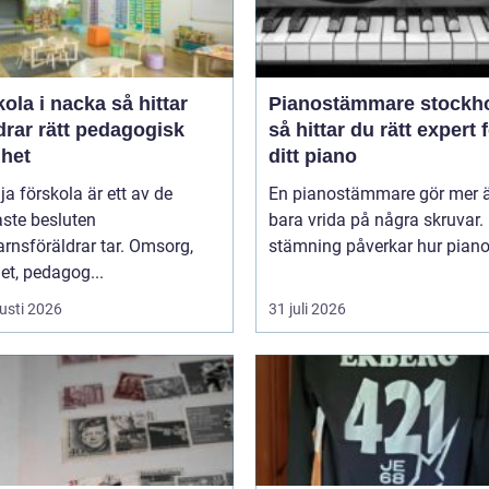
a i nacka så hittar
Pianostämmare stockh
drar rätt pedagogisk
så hittar du rätt expert 
ghet
ditt piano
lja förskola är ett av de
En pianostämmare gör mer ä
aste besluten
bara vrida på några skruvar.
rnsföräldrar tar. Omsorg,
stämning påverkar hur pianot 
et, pedagog...
usti 2026
31 juli 2026