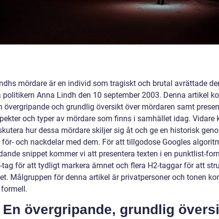
ndhs mördare är en individ som tragiskt och brutal avrättade de
 politikern Anna Lindh den 10 september 2003. Denna artikel 
en övergripande och grundlig översikt över mördaren samt presen
spekter och typer av mördare som finns i samhället idag. Vidar
iskutera hur dessa mördare skiljer sig åt och ge en historisk ge
 för- och nackdelar med dem. För att tillgodose Googles algoritm
dande snippet kommer vi att presentera texten i en punktlist-for
tag för att tydligt markera ämnet och flera H2-taggar för att str
let. Målgruppen för denna artikel är privatpersoner och tonen k
 formell.
 En övergripande, grundlig översi