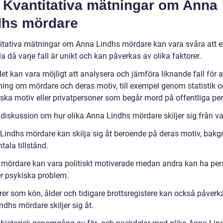
) Kvantitativa mätningar om Anna
dhs mördare
itativa mätningar om Anna Lindhs mördare kan vara svåra att e
la då varje fall är unikt och kan påverkas av olika faktorer.
t kan vara möjligt att analysera och jämföra liknande fall för a
ning om mördare och deras motiv, till exempel genom statistik
iska motiv eller privatpersoner som begår mord på offentliga per
 diskussion om hur olika Anna Lindhs mördare skiljer sig från v
Lindhs mördare kan skilja sig åt beroende på deras motiv, bakg
ala tillstånd.
 mördare kan vara politiskt motiverade medan andra kan ha per
er psykiska problem.
rer som kön, ålder och tidigare brottsregistere kan också påverk
dhs mördare skiljer sig åt.