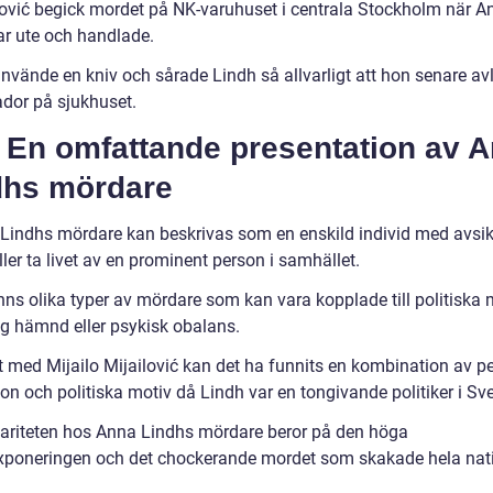
lović begick mordet på NK-varuhuset i centrala Stockholm när A
ar ute och handlade.
nvände en kniv och sårade Lindh så allvarligt att hon senare av
ador på sjukhuset.
) En omfattande presentation av 
dhs mördare
Lindhs mördare kan beskrivas som en enskild individ med avsik
ler ta livet av en prominent person i samhället.
nns olika typer av mördare som kan vara kopplade till politiska 
ig hämnd eller psykisk obalans.
et med Mijailo Mijailović kan det ha funnits en kombination av p
ion och politiska motiv då Lindh var en tongivande politiker i Sve
ariteten hos Anna Lindhs mördare beror på den höga
poneringen och det chockerande mordet som skakade hela nat