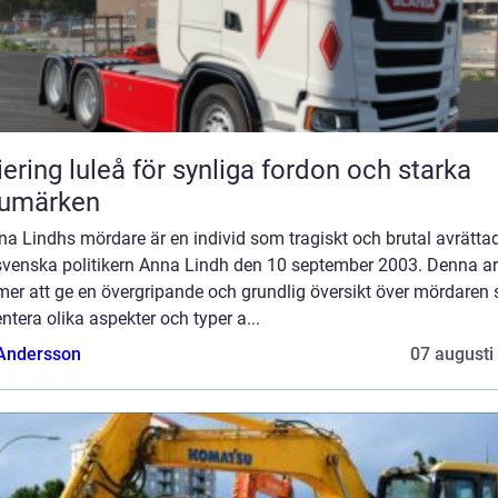
iering luleå för synliga fordon och starka
rumärken
na Lindhs mördare är en individ som tragiskt och brutal avrätta
svenska politikern Anna Lindh den 10 september 2003. Denna art
er att ge en övergripande och grundlig översikt över mördaren
ntera olika aspekter och typer a...
 Andersson
07 augusti