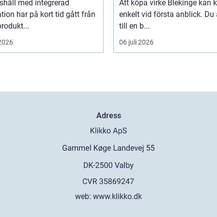
shäll med integrerad
Att köpa virke Blekinge kan
ation har på kort tid gått från
enkelt vid första anblick. Du
rodukt...
till en b...
 2026
06 juli 2026
Adress
web:
www.klikko.dk