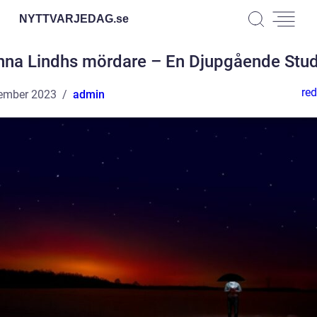
NYTTVARJEDAG.
se
nna Lindhs mördare – En Djupgående Stud
red
ember 2023
admin