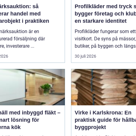
ärksauktion: så
Profilkläder med tryck så
erar handel med
bygger företag och klu
robjekt i praktiken
en starkare identitet
märksauktion är en
Profilkläder fungerar som ett 
urerad försäljning där
visitkort. De syns på mässor,
e, investerare ...
butiker, på byggen och längs 
 2026
30 juli 2026
äll med inbyggd fläkt –
Virke i Karlskrona: En
art lösning för
praktisk guide för hållb
rna kök
byggprojekt