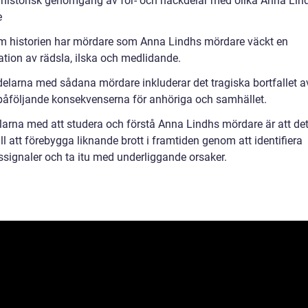
 historisk genomgång av för- och nackdelar med olika Anna Lin
e
 historien har mördare som Anna Lindhs mördare väckt en
tion av rädsla, ilska och medlidande.
elarna med sådana mördare inkluderar det tragiska bortfallet av
påföljande konsekvenserna för anhöriga och samhället.
larna med att studera och förstå Anna Lindhs mördare är att de
ill att förebygga liknande brott i framtiden genom att identifiera
ssignaler och ta itu med underliggande orsaker.