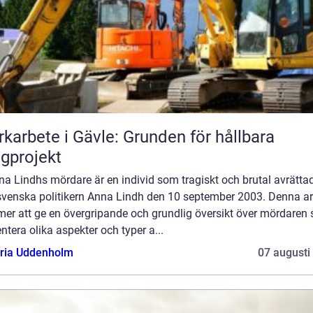
karbete i Gävle: Grunden för hållbara
gprojekt
na Lindhs mördare är en individ som tragiskt och brutal avrätta
svenska politikern Anna Lindh den 10 september 2003. Denna art
er att ge en övergripande och grundlig översikt över mördaren
ntera olika aspekter och typer a...
oria Uddenholm
07 augusti