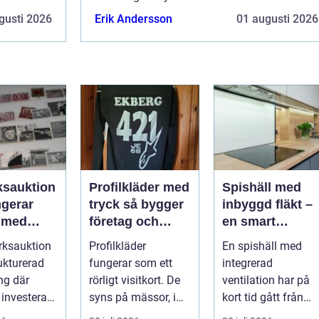
ögonhälsa och diagnostisera oli...
gusti 2026
Erik Andersson
01 augusti 2026
ksauktion
Profilkläder med
Spishäll med
ngerar
tryck så bygger
inbyggd fläkt –
 med
företag och
en smart
bjekt i
klubbar en
lösning för
rksauktion
Profilkläder
En spishäll med
ken
starkare
moderna kök
ukturerad
fungerar som ett
integrerad
identitet
ng där
rörligt visitkort. De
ventilation har på
 investerare
syns på mässor, i
kort tid gått från
butiker, på byggen
nischprodukt...