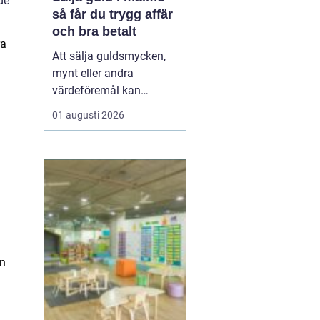
de
så får du trygg affär
och bra betalt
ra
Att sälja guldsmycken,
mynt eller andra
värdeföremål kan
kännas både lockande
01 augusti 2026
och osäkert på samma
gång. Många undrar om
smyckena är värda mer
än bara metallvärdet, hur
processen går till och
vilken köpare som går
att lita på. För den som
söker infor...
ån