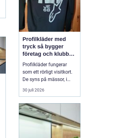
Profilkläder med
tryck så bygger
företag och klubbar
en starkare identitet
Profilkläder fungerar
som ett rörligt visitkort.
De syns på mässor, i
butiker, på byggen och
30 juli 2026
längs vägarna. När
kläderna är
genomtänkta, håller god
kvalitet och har ett
tydligt tryck skapar de
igenkänning, stolthet