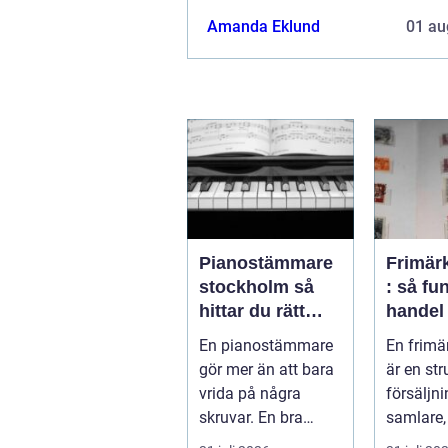
Amanda Eklund
01 au
Pianostämmare
Frimär
stockholm så
: så fu
hittar du rätt
handel
expert för ditt
samlaro
En pianostämmare
En frimä
piano
prakti
gör mer än att bara
är en str
vrida på några
försäljni
skruvar. En bra
samlare,
stämning påverkar
...