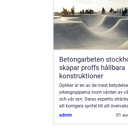
Betongarbeten stockhol
skapar proffs hållbara
konstruktioner
Optiker är en av de mest betydelse
yrkesgrupperna inom vården av v
och vår syn. Deras expertis sträcke
att korrigera synfel till att övervak
ögonhälsa och diagnostisera oli...
admin
01 au