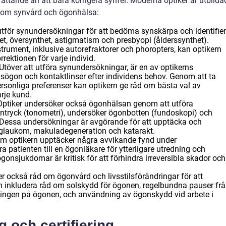
attande än att bara korrigera synfel. Moderna optiker är utbilda
 inom synvård och ögonhälsa:
utför synundersökningar för att bedöma synskärpa och identifie
et, översynthet, astigmatism och presbyopi (ålderssynthet).
rument, inklusive autorefraktorer och phoropters, kan optikern
ektionen för varje individ.
Utöver att utföra synundersökningar, är en av optikerns
sögon och kontaktlinser efter individens behov. Genom att ta
 personliga preferenser kan optikern ge råd om bästa val av
rje kund.
ptiker undersöker också ögonhälsan genom att utföra
tryck (tonometri), undersöker ögonbotten (fundoskopi) och
. Dessa undersökningar är avgörande för att upptäcka och
laukom, makuladegeneration och katarakt.
m optikern upptäcker några avvikande fynd under
 patienten till en ögonläkare för ytterligare utredning och
gonsjukdomar är kritisk för att förhindra irreversibla skador och
r också råd om ögonvård och livsstilsförändringar för att
n inkludera råd om solskydd för ögonen, regelbundna pauser fr
ningen på ögonen, och användning av ögonskydd vid arbete i
g och certifiering