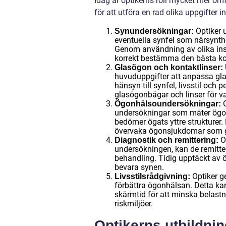
Idag är optikerns roll mycket mer omf
för att utföra en rad olika uppgifter
Optiker 
Synundersökningar:
eventuella synfel som närsynth
Genom användning av olika inst
korrekt bestämma den bästa korr
Glasögon och kontaktlinser:
huvuduppgifter att anpassa gla
hänsyn till synfel, livsstil och
glasögonbågar och linser för va
O
Ögonhälsoundersökningar:
undersökningar som mäter ögon
bedömer ögats yttre strukturer
övervaka ögonsjukdomar som g
O
Diagnostik och remittering:
undersökningen, kan de remittera
behandling. Tidig upptäckt av ö
bevara synen.
Optiker ge
Livsstilsrådgivning:
förbättra ögonhälsan. Detta ka
skärmtid för att minska belast
riskmiljöer.
Optikerns utbildnin