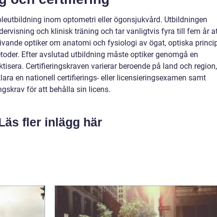
koleutbildning inom optometri eller ögonsjukvård. Utbildningen
rvisning och klinisk träning och tar vanligtvis fyra till fem år a
livande optiker om anatomi och fysiologi av ögat, optiska princip
der. Efter avslutad utbildning måste optiker genomgå en
ktisera. Certifieringskraven varierar beroende på land och region,
lara en nationell certifierings- eller licensieringsexamen samt
ngskrav för att behålla sin licens.
Läs fler inlägg här