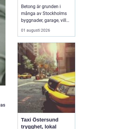
hållbara
Betong är grunden i
konstruktioner
många av Stockholms
byggnader, garage, villor
och industrifastigheter.
01 augusti 2026
När man pratar om
betongarbeten
Stockholm handlar det
både om stabila grunder,
välgjutna stommar och
snygga ytor som håller
länge. För den som
planerar ett byg...
ras
Taxi Östersund
trygghet, lokal