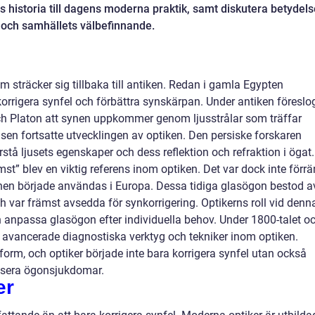
ss historia till dagens moderna praktik, samt diskutera betydel
iv och samhällets välbefinnande.
m sträcker sig tillbaka till antiken. Redan i gamla Egypten
 korrigera synfel och förbättra synskärpan. Under antiken föreslo
och Platon att synen uppkommer genom ljusstrålar som träffar
en fortsatte utvecklingen av optiken. Den persiske forskaren
rstå ljusets egenskaper och dess reflektion och refraktion i ögat.
 blev en viktig referens inom optiken. Det var dock inte förrä
nen började användas i Europa. Dessa tidiga glasögon bestod a
h var främst avsedda för synkorrigering. Optikerns roll vid denn
ch anpassa glasögon efter individuella behov. Under 1800-talet o
 avancerade diagnostiska verktyg och tekniker inom optiken.
orm, och optiker började inte bara korrigera synfel utan också
isera ögonsjukdomar.