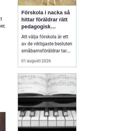
Förskola i nacka så
tt
hittar föräldrar rätt
er,
pedagogisk
trygghet
Att välja förskola är ett
av de viktigaste besluten
småbarnsföräldrar tar.
Omsorg, trygghet,
01 augusti 2026
pedagogik och praktisk
vardagslogistik ska
fungera tillsammans,
gärna under många år. I
Nacka finns ett brett
utbud av förskolor, både
kommunala och
friståen...