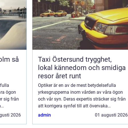
m så
Taxi Östersund trygghet,
lokal kännedom och smidiga
resor året runt
fulla
Optiker är en av de mest betydelsefulla
åra ögon
yrkesgrupperna inom vården av våra ögon
r sig från
och vår syn. Deras expertis sträcker sig från
a
att korrigera synfel till att övervaka
ögonhälsa och diagnostisera oli...
gusti 2026
admin
01 augusti 2026