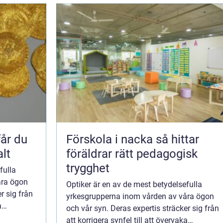
Förskola i nacka så hittar
alt
föräldrar rätt pedagogisk
trygghet
fulla
åra ögon
Optiker är en av de mest betydelsefulla
r sig från
yrkesgrupperna inom vården av våra ögon
a
och vår syn. Deras expertis sträcker sig från
att korrigera synfel till att övervaka