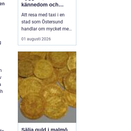
sen
kännedom och
smidiga resor året
Att resa med taxi i en
runt
stad som Östersund
handlar om mycket mer
än att bara ta sig från
01 augusti 2026
g
punkt A till punkt B.
Väglag, väder,
lokalkännedom och
tillgänglighet spelar stor
n
roll, särskilt i en region
v
där vintern är lång, snön
a
ligger djup och
ch
avstånden i...
Sälja guld i malmö