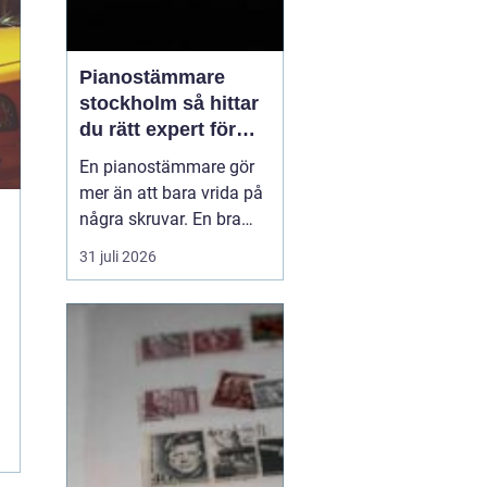
Pianostämmare
stockholm så hittar
du rätt expert för
ditt piano
En pianostämmare gör
mer än att bara vrida på
några skruvar. En bra
stämning påverkar hur
31 juli 2026
pianot låter, känns och
håller över tid. I en stad
som Stockholm, där
många bor i lägenhet
och klimatet växlar
kraftigt mellan
årstiderna, ställs extra
höga kra...