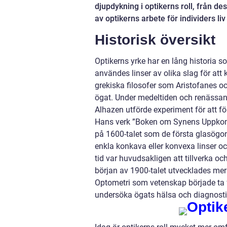
djupdykning i optikerns roll, från de
av optikerns arbete för individers l
Historisk översikt
Optikerns yrke har en lång historia so
användes linser av olika slag för att
grekiska filosofer som Aristofanes 
ögat. Under medeltiden och renässans
Alhazen utförde experiment för att fö
Hans verk ”Boken om Synens Uppkomst”
på 1600-talet som de första glasögo
enkla konkava eller konvexa linser oc
tid var huvudsakligen att tillverka o
början av 1900-talet utvecklades mer
Optometri som vetenskap började ta f
undersöka ögats hälsa och diagnost