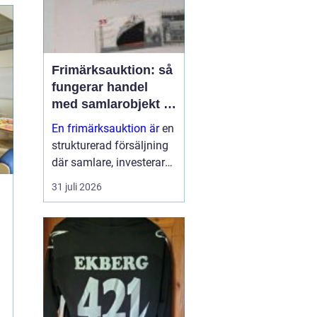
Frimärksauktion: så
fungerar handel
med samlarobjekt i
praktiken
En frimärksauktion är
en
strukturerad försäljning
där samlare, investerare
och nybörjare köper och
31 juli 2026
säljer frimärken genom
budgivning. Auktionen ...