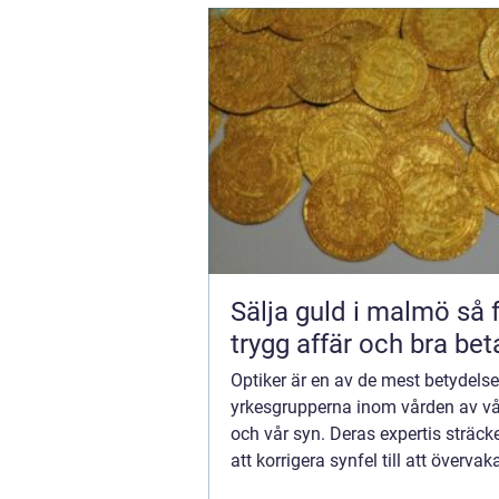
Sälja guld i malmö så får du
trygg affär och bra bet
Optiker är en av de mest betydelse
yrkesgrupperna inom vården av v
och vår syn. Deras expertis sträcke
att korrigera synfel till att övervak
ögonhälsa och diagnostisera oli...