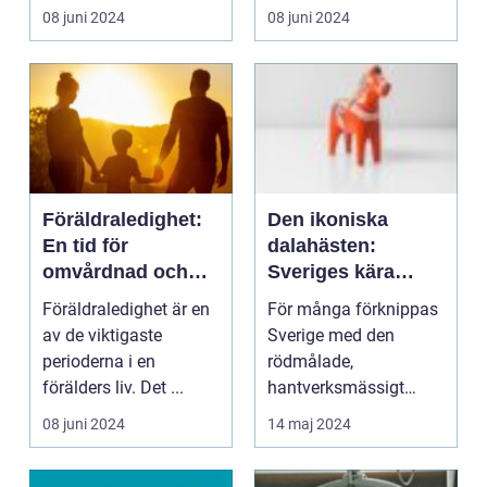
08 juni 2024
08 juni 2024
Föräldraledighet:
Den ikoniska
En tid för
dalahästen:
omvårdnad och
Sveriges kära
familjeutveckling
symbol
Föräldraledighet är en
För många förknippas
av de viktigaste
Sverige med den
perioderna i en
rödmålade,
förälders liv. Det ...
hantverksmässigt
uts...
08 juni 2024
14 maj 2024