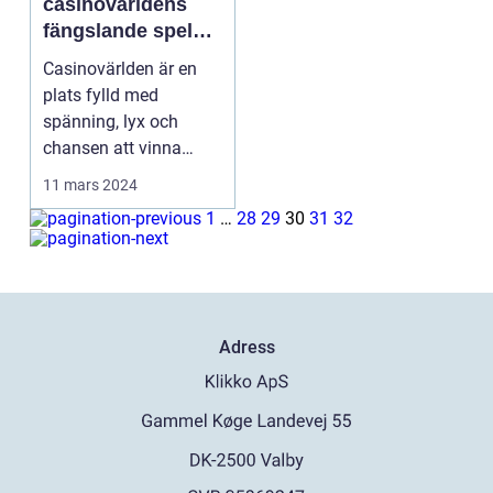
casinovärldens
fängslande spel
och strategier
Casinovärlden är en
plats fylld med
spänning, lyx och
chansen att vinna
stort. Fr&ari...
11 mars 2024
1
…
28
29
30
31
32
Adress