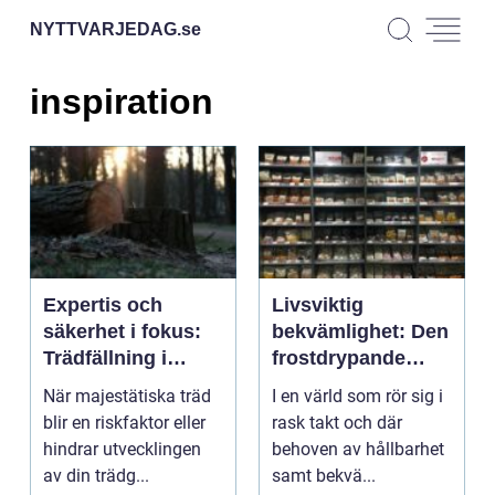
NYTTVARJEDAG.
se
inspiration
Expertis och
Livsviktig
säkerhet i fokus:
bekvämlighet: Den
Trädfällning i
frostdrypande
Uppsala
magin med
När majestätiska träd
I en värld som rör sig i
frystorkad mat
blir en riskfaktor eller
rask takt och där
hindrar utvecklingen
behoven av hållbarhet
av din trädg...
samt bekvä...