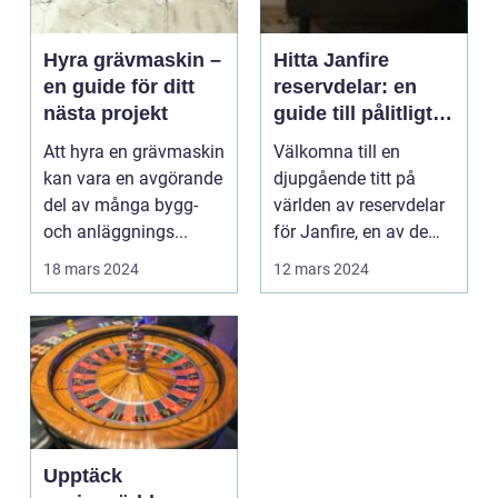
Hyra grävmaskin –
Hitta Janfire
en guide för ditt
reservdelar: en
nästa projekt
guide till pålitligt
och effektivt
Att hyra en grävmaskin
Välkomna till en
uppvärmningssyst
kan vara en avgörande
djupgående titt på
emunderhåll
del av många bygg-
världen av reservdelar
och anläggnings...
för Janfire, en av de
ledande tillverkarn...
18 mars 2024
12 mars 2024
Upptäck