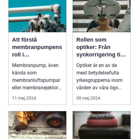
Att förstå
Rollen som
membranpumpens
optiker: Från
roll i
synkorrigering till
tillverkningsindust
ögonhälsa
Membranpump, även
Optiker är en av de
rin
kända som
mest betydelsefulla
membranluftspumpar
yrkesgrupperna inom
eller membranejektorer,
vården av våra ögo...
utgör en vital...
11 maj 2024
08 maj 2024