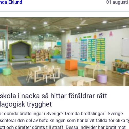
da Eklund
01 augusti
 i nacka så hittar föräldrar rätt
agogisk trygghet
r dömda brottslingar i Sverige? Dömda brottslingar i Sverige
senterar den del av befolkningen som har blivit fällda för olika t
ott och därefter dömts till straff. Dessa individer har brutit mot