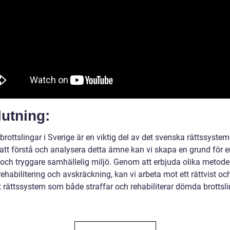
utning:
ottslingar i Sverige är en viktig del av det svenska rättssystem
tt förstå och analysera detta ämne kan vi skapa en grund för e
 och tryggare samhällelig miljö. Genom att erbjuda olika metoder
habilitering och avskräckning, kan vi arbeta mot ett rättvist oc
t rättssystem som både straffar och rehabiliterar dömda brottsli