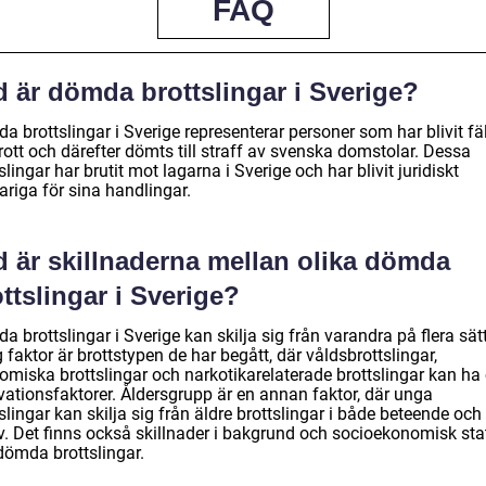
FAQ
d är dömda brottslingar i Sverige?
 brottslingar i Sverige representerar personer som har blivit fä
rott och därefter dömts till straff av svenska domstolar. Dessa
slingar har brutit mot lagarna i Sverige och har blivit juridiskt
ariga för sina handlingar.
d är skillnaderna mellan olika dömda
ttslingar i Sverige?
 brottslingar i Sverige kan skilja sig från varandra på flera sät
g faktor är brottstypen de har begått, där våldsbrottslingar,
omiska brottslingar och narkotikarelaterade brottslingar kan ha 
vationsfaktorer. Åldersgrupp är en annan faktor, där unga
slingar kan skilja sig från äldre brottslingar i både beteende och
v. Det finns också skillnader i bakgrund och socioekonomisk sta
dömda brottslingar.