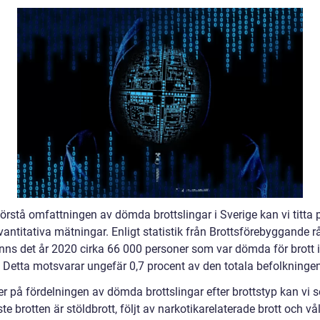
förstå omfattningen av dömda brottslingar i Sverige kan vi titta 
antitativa mätningar. Enligt statistik från Brottsförebyggande r
anns det år 2020 cirka 66 000 personer som var dömda för brott i
. Detta motsvarar ungefär 0,7 procent av den totala befolkningen
er på fördelningen av dömda brottslingar efter brottstyp kan vi s
te brotten är stöldbrott, följt av narkotikarelaterade brott och vå