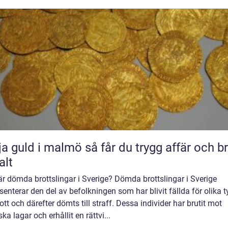
ld i malmö så får du trygg affär och bra
alt
r dömda brottslingar i Sverige? Dömda brottslingar i Sverige
senterar den del av befolkningen som har blivit fällda för olika t
ott och därefter dömts till straff. Dessa individer har brutit mot
ka lagar och erhållit en rättvi...