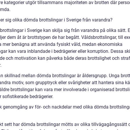
re kategorier utgör tillsammans majoriteten av brotten där perso
dömda.
jer sig olika dömda brottslingar i Sverige från varandra?
ottslingar i Sverige kan skilja sig från varandra på olika sätt. 
jer dem åt är brottstypen de har begått. Våldsbrottslingar, till e
a mer benägna att använda fysiskt våld, medan ekonomiska
ngar kan vara inblandade i bedrägerier eller korruption. Dessa sk
nde och motivation kan påverka både deras brottslighet och straf
.
n skillnad mellan dömda brottslingar är åldersgrupp. Unga brott
ndra motiv, som grupptryck eller svårigheter att hantera sina kä
ldre brottslingar kan vara mer involverade i organiserad brottsl
r sofistikerade bedrägerier.
sk genomgång av för- och nackdelar med olika dömda brottslinga
kt sett har dömda brottslingar mötts av olika tillvägagångssätt 