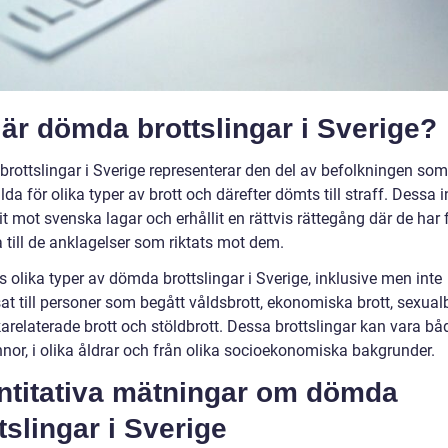
är dömda brottslingar i Sverige?
rottslingar i Sverige representerar den del av befolkningen som
ällda för olika typer av brott och därefter dömts till straff. Dessa 
it mot svenska lagar och erhållit en rättvis rättegång där de har 
 till de anklagelser som riktats mot dem.
s olika typer av dömda brottslingar i Sverige, inklusive men inte
t till personer som begått våldsbrott, ekonomiska brott, sexualb
karelaterade brott och stöldbrott. Dessa brottslingar kan vara b
nnor, i olika åldrar och från olika socioekonomiska bakgrunder.
ntitativa mätningar om dömda
tslingar i Sverige