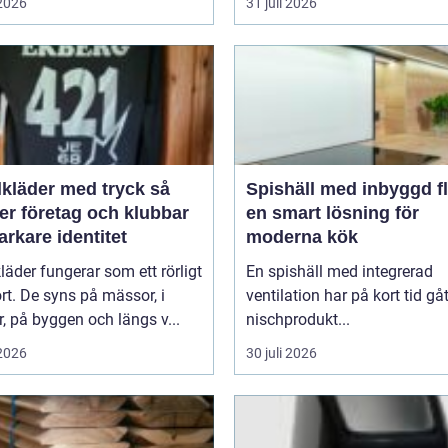
 2026
31 juli 2026
lkläder med tryck så
Spishäll med inbyggd fl
er företag och klubbar
en smart lösning för
arkare identitet
moderna kök
kläder fungerar som ett rörligt
En spishäll med integrerad
ort. De syns på mässor, i
ventilation har på kort tid gåt
r, på byggen och längs v...
nischprodukt...
 2026
30 juli 2026