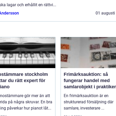
ka lagar och erhållit en rättvi...
 Andersson
01 augusti
ostämmare stockholm
Frimärksauktion: så
ttar du rätt expert för
fungerar handel med
piano
samlarobjekt i praktike
anostämmare gör mer än att
En frimärksauktion är en
rida på några skruvar. En bra
strukturerad försäljning där
ng påverkar hur pianot låt...
samlare, investerare ...