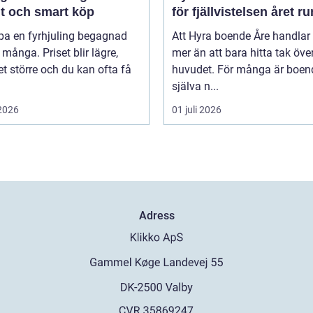
gt och smart köp
för fjällvistelsen året ru
pa en fyrhjuling begagnad
Att Hyra boende Åre handla
 många. Priset blir lägre,
mer än att bara hitta tak öve
t större och du kan ofta få
huvudet. För många är boen
själva n...
 2026
01 juli 2026
Adress