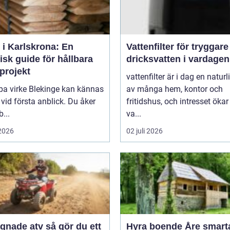
 i Karlskrona: En
Vattenfilter för tryggare
isk guide för hållbara
dricksvatten i vardagen
projekt
vattenfilter är i dag en naturl
pa virke Blekinge kan kännas
av många hem, kontor och
 vid första anblick. Du åker
fritidshus, och intresset ökar
b...
va...
 2026
02 juli 2026
e atv så gör du ett
Hyra boende Åre smarta val