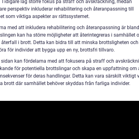
. Tidigare låg större fokus på straff och avskräckning, medan
e perspektiv inkluderar rehabilitering och återanpassning till
et som viktiga aspekter av rättssystemet.
rna med att inkludera rehabilitering och återanpassning är blan
tslingen kan ha större möjligheter att återintegreras i samhället 
återfall i brott. Detta kan bidra till att minska brottsligheten och
ra för individer att bygga upp en ny, brottsfri tillvaro.
 sidan kan fördelarna med att fokusera på straff och avskräckn
kande för potentiella brottslingar och skapa en uppfattning om a
nsekvenser för deras handlingar. Detta kan vara särskilt viktigt 
ga brott där samhället behöver skyddas från farliga individer.