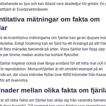
attraherade av ljus och kan ibland vara skadedjur för grödor. En
attfjäril är Svartpraktmätaren.
ntitativa mätningar om fakta om
lar
tå de kvantitativa mätningarna om fjärilar kan ge en djupare insi
tydelse. Enligt forskning kan en fjäril ha ett livslängd på allt fr
ill flera månader, beroende på arten. Vissa fjärilar kan flyga upp t
r per timme, medan andra har kortare flykrutter.
järilar migrerar också över långa avstånd för att hitta mat och 
för reproduktion. Monarchfjärilen är ett utmärkt exempel på en
de art, där vissa individer flyttar över 4000 kilometer från Kanad
ör att övervintra.
lnader mellan olika fakta om fjäril
r att olika fakta om fjärilar kan skilja sig från varandra beroen
h dess livsmiljö. Till exempel kan vissa fjärilar vara specialiser