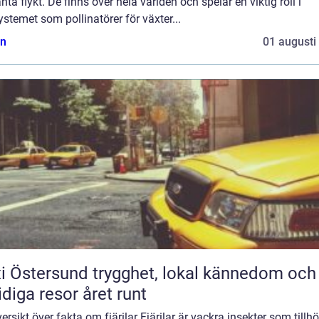
nta flykt. De finns över hela världen och spelar en viktig roll i
stemet som pollinatörer för växter...
n
01 augusti
rsund trygghet, lokal kännedom och
diga resor året runt
ersikt över fakta om fjärilar Fjärilar är vackra insekter som tillhö