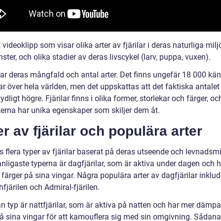
t videoklipp som visar olika arter av fjärilar i deras naturliga milj
ter, och olika stadier av deras livscykel (larv, puppa, vuxen).
rar deras mångfald och antal arter. Det finns ungefär 18 000 kän
lar över hela världen, men det uppskattas att det faktiska antalet
ydligt högre. Fjärilar finns i olika former, storlekar och färger, oc
rterna har unika egenskaper som skiljer dem åt.
r av fjärilar och populära arter
s flera typer av fjärilar baserat på deras utseende och levnadsmi
nligaste typerna är dagfjärilar, som är aktiva under dagen och h
färger på sina vingar. Några populära arter av dagfjärilar inklud
järilen och Admiral-fjärilen.
n typ är nattfjärilar, som är aktiva på natten och har mer dämp
på sina vingar för att kamouflera sig med sin omgivning. Sådana 