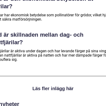
rilar?
lar har ekonomisk betydelse som pollinatörer för grödor, vilket hj
att säkra matförsörjningen.
d är skillnaden mellan dag- och
tfjärilar?
ärilar är aktiva under dagen och har levande färger på sina ving
n nattfjärilar är aktiva på natten och har mer dämpade färger fö
uflera sig.
Läs fler inlägg här
 nyheter