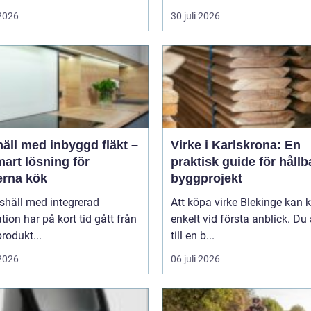
 2026
30 juli 2026
äll med inbyggd fläkt –
Virke i Karlskrona: En
art lösning för
praktisk guide för hållb
rna kök
byggprojekt
shäll med integrerad
Att köpa virke Blekinge kan
ation har på kort tid gått från
enkelt vid första anblick. Du
rodukt...
till en b...
 2026
06 juli 2026