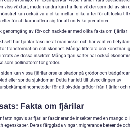
en viss växtart, medan andra kan ha flera växter som del av sin d
nstret kan också vara olika mellan olika arter för att locka till 
 eller för att kamouflera sig för att undvika predatorer.
sk genomgång av för- och nackdelar med olika fakta om fjärilar
kt sett har fjärilar fascinerat människor och har varit en betyda
för transformation och skönhet. Många litterära och konstnärlig
pirerats av dessa insekter. Många fjärilsarter har också ekonomi
e som pollinatörer för grödor.
 sidan kan vissa fjärilar orsaka skador på grödor och trädgård
blad eller sprida sjukdomar. Detta har lett till utvecklingen av
ursbekämpningsmetoder för att skydda grödor från fjärilar och 
sats: Fakta om fjärilar
attningsvis är fjärilar fascinerande insekter med en mängd ol
ch egenskaper. Deras färgglada vingar, migrerande beteende oc