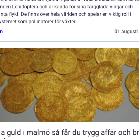
ingen Lepidoptera och är kända för sina färgglada vingar och
nta flykt. De finns över hela världen och spelar en viktig roll i
stemet som pollinatörer för växter...
n
01 augusti
ld i malmö så får du trygg affär och bra