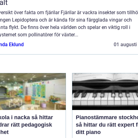
alt
ersikt över fakta om fjärilar Fjärilar är vackra insekter som tillhö
ingen Lepidoptera och är kända för sina färgglada vingar och
nta flykt. De finns över hela världen och spelar en viktig roll i
stemet som pollinatörer för växter...
da Eklund
01 augusti
a i nacka så hittar
Pianostämmare stockh
drar rätt pedagogisk
så hittar du rätt expert 
ghet
ditt piano