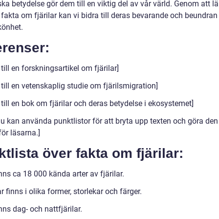
ka betydelse gör dem till en viktig del av vår värld. Genom att l
fakta om fjärilar kan vi bidra till deras bevarande och beundran
könhet.
erenser:
till en forskningsartikel om fjärilar]
till en vetenskaplig studie om fjärilsmigration]
till en bok om fjärilar och deras betydelse i ekosystemet]
Du kan använda punktlistor för att bryta upp texten och göra de
 för läsarna.]
tlista över fakta om fjärilar:
nns ca 18 000 kända arter av fjärilar.
ar finns i olika former, storlekar och färger.
nns dag- och nattfjärilar.