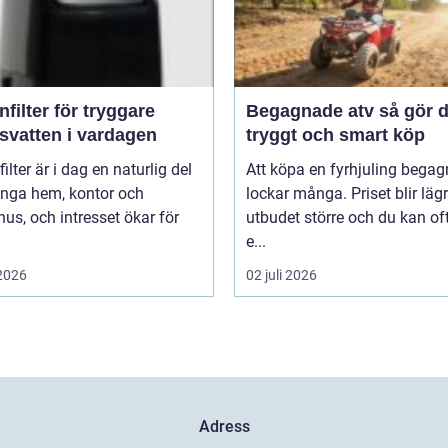
nfilter för tryggare
Begagnade atv så gör du ett
svatten i vardagen
tryggt och smart köp
filter är i dag en naturlig del
Att köpa en fyrhjuling bega
nga hem, kontor och
lockar många. Priset blir lägr
shus, och intresset ökar för
utbudet större och du kan of
e...
 2026
02 juli 2026
Adress