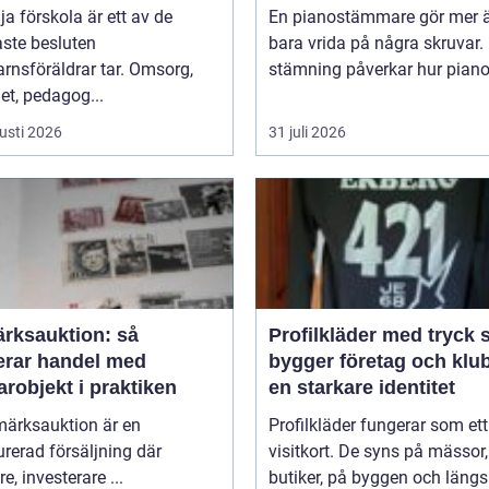
lja förskola är ett av de
En pianostämmare gör mer ä
aste besluten
bara vrida på några skruvar.
rnsföräldrar tar. Omsorg,
stämning påverkar hur pianot 
et, pedagog...
usti 2026
31 juli 2026
ärksauktion: så
Profilkläder med tryck så
erar handel med
bygger företag och klu
robjekt i praktiken
en starkare identitet
märksauktion är en
Profilkläder fungerar som ett 
urerad försäljning där
visitkort. De syns på mässor,
e, investerare ...
butiker, på byggen och längs 