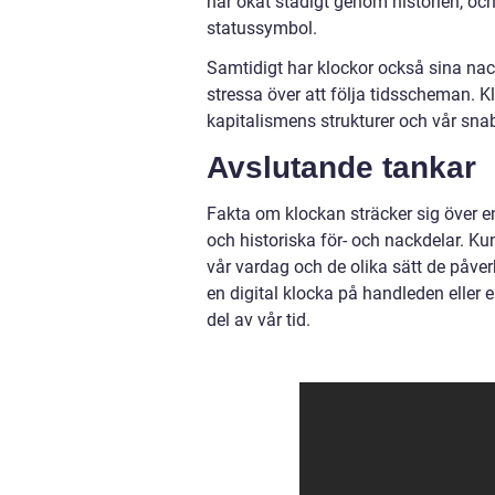
har ökat stadigt genom historien, och
statussymbol.
Samtidigt har klockor också sina nac
stressa över att följa tidsscheman. 
kapitalismens strukturer och vår snab
Avslutande tankar
Fakta om klockan sträcker sig över en
och historiska för- och nackdelar. Ku
vår vardag och de olika sätt de påver
en digital klocka på handleden eller
del av vår tid.