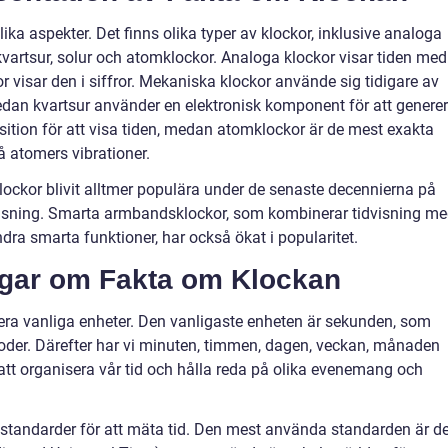
ika aspekter. Det finns olika typer av klockor, inklusive analoga
kvartsur, solur och atomklockor. Analoga klockor visar tiden med
r visar den i siffror. Mekaniska klockor använde sig tidigare av
medan kvartsur använder en elektronisk komponent för att genere
sition för att visa tiden, medan atomklockor är de mest exakta
 atomers vibrationer.
klockor blivit alltmer populära under de senaste decennierna på
läsning. Smarta armbandsklockor, som kombinerar tidvisning m
ra smarta funktioner, har också ökat i popularitet.
ngar om Fakta om Klockan
 flera vanliga enheter. Den vanligaste enheten är sekunden, som
ioder. Därefter har vi minuten, timmen, dagen, veckan, månaden
att organisera vår tid och hålla reda på olika evenemang och
 standarder för att mäta tid. Den mest använda standarden är d