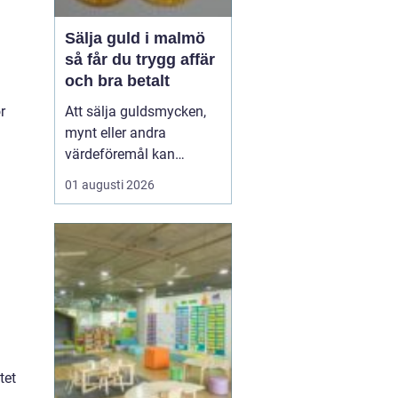
Sälja guld i malmö
så får du trygg affär
och bra betalt
r
Att sälja guldsmycken,
mynt eller andra
värdeföremål kan
kännas både lockande
01 augusti 2026
och osäkert på samma
gång. Många undrar om
smyckena är värda mer
än bara metallvärdet, hur
processen går till och
vilken köpare som går
att lita på. För den som
söker infor...
tet