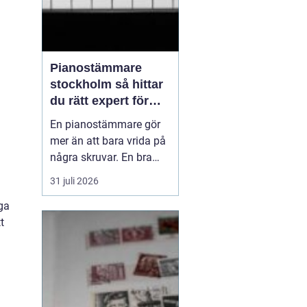
Pianostämmare
stockholm så hittar
du rätt expert för
ditt piano
En pianostämmare gör
mer än att bara vrida på
några skruvar. En bra
stämning påverkar hur
31 juli 2026
pianot låter, känns och
ga
håller över tid. I en stad
t
som Stockholm, där
många bor i lägenhet
och klimatet växlar
kraftigt mellan
årstiderna, ställs extra
höga kra...