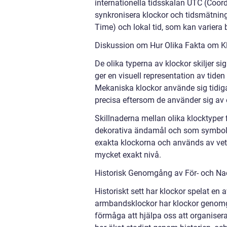
internationella tidsskalan UTC (Coor
synkronisera klockor och tidsmätnin
Time) och lokal tid, som kan variera 
Diskussion om Hur Olika Fakta om Kl
De olika typerna av klockor skiljer s
ger en visuell representation av tiden
Mekaniska klockor använde sig tidigar
precisa eftersom de använder sig av
Skillnaderna mellan olika klocktyper
dekorativa ändamål och som symboler
exakta klockorna och används av vet
mycket exakt nivå.
Historisk Genomgång av För- och Na
Historiskt sett har klockor spelat en 
armbandsklockor har klockor genomgå
förmåga att hjälpa oss att organiser