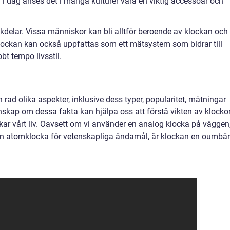
 i dag anses det i många kulturer vara en viktig accessoar och
kdelar. Vissa människor kan bli alltför beroende av klockan och
Klockan kan också uppfattas som ett mätsystem som bidrar till
bt tempo livsstil.
 rad olika aspekter, inklusive dess typer, popularitet, mätningar
nskap om dessa fakta kan hjälpa oss att förstå vikten av klockor
kar vårt liv. Oavsett om vi använder en analog klocka på väggen
 en atomklocka för vetenskapliga ändamål, är klockan en oumbär