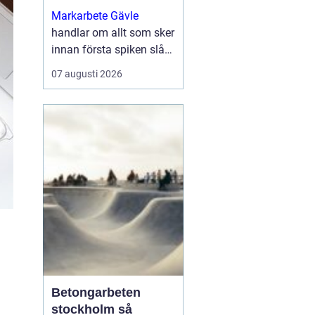
byggprojekt
Markarbete Gävle
handlar om allt som sker
innan första spiken slås
i eller första
07 augusti 2026
betongplattan gjuts, och
utgör den avgörande
grunden för ett tryggt...
Betongarbeten
stockholm så