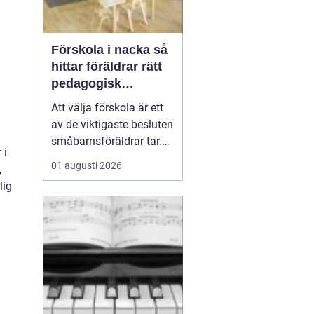
Förskola i nacka så
hittar föräldrar rätt
pedagogisk
trygghet
Att välja förskola är ett
av de viktigaste besluten
småbarnsföräldrar tar.
 i
Omsorg, trygghet,
01 augusti 2026
,
pedagogik och praktisk
lig
vardagslogistik ska
fungera tillsammans,
gärna under många år. I
Nacka finns ett brett
utbud av förskolor, både
kommunala och
friståen...