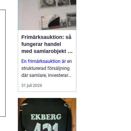
Frimärksauktion: så
fungerar handel
med samlarobjekt i
praktiken
En frimärksauktion är
en
strukturerad försäljning
där samlare, investerare
och nybörjare köper och
31 juli 2026
säljer frimärken genom
budgivning. Auktionen ...