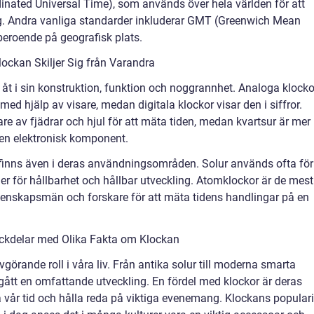
dinated Universal Time), som används över hela världen för att
g. Andra vanliga standarder inkluderar GMT (Greenwich Mean
beroende på geografisk plats.
ockan Skiljer Sig från Varandra
ig åt i sin konstruktion, funktion och noggrannhet. Analoga klocko
 med hjälp av visare, medan digitala klockor visar den i siffror.
e av fjädrar och hjul för att mäta tiden, medan kvartsur är mer
 en elektronisk komponent.
 finns även i deras användningsområden. Solur används ofta för
 för hållbarhet och hållbar utveckling. Atomklockor är de mest
enskapsmän och forskare för att mäta tidens handlingar på en
ckdelar med Olika Fakta om Klockan
avgörande roll i våra liv. Från antika solur till moderna smarta
tt en omfattande utveckling. En fördel med klockor är deras
a vår tid och hålla reda på viktiga evenemang. Klockans populari