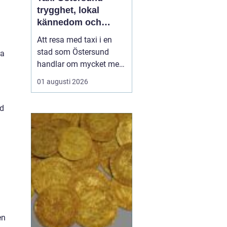
trygghet, lokal
kännedom och
smidiga resor året
Att resa med taxi i en
runt
stad som Östersund
ra
handlar om mycket mer
än att bara ta sig från
01 augusti 2026
punkt A till punkt B.
Väglag, väder,
ed
lokalkännedom och
tillgänglighet spelar stor
roll, särskilt i en region
där vintern är lång, snön
ligger djup och
avstånden i...
en