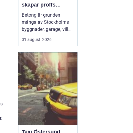
skapar proffs
hållbara
Betong är grunden i
konstruktioner
många av Stockholms
byggnader, garage, villor
och industrifastigheter.
01 augusti 2026
När man pratar om
betongarbeten
Stockholm handlar det
både om stabila grunder,
välgjutna stommar och
snygga ytor som håller
länge. För den som
planerar ett byg...
ss
r.
Taxi Östersund