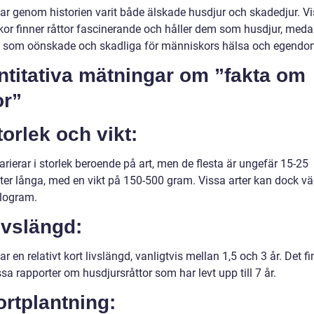
har genom historien varit både älskade husdjur och skadedjur. V
or finner råttor fascinerande och håller dem som husdjur, med
 som oönskade och skadliga för människors hälsa och egendo
ntitativa mätningar om ”fakta om
or”
torlek och vikt:
arierar i storlek beroende på art, men de flesta är ungefär 15-25
ter långa, med en vikt på 150-500 gram. Vissa arter kan dock v
kilogram.
ivslängd:
ar en relativt kort livslängd, vanligtvis mellan 1,5 och 3 år. Det f
sa rapporter om husdjursråttor som har levt upp till 7 år.
ortplantning: