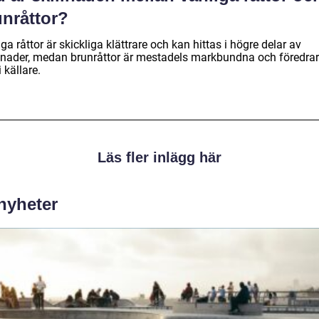
unråttor?
ga råttor är skickliga klättrare och kan hittas i högre delar av
nader, medan brunråttor är mestadels markbundna och föredrar
i källare.
Läs fler inlägg här
 nyheter