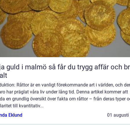
ld i malmö så får du trygg affär och bra
alt
duktion: Råttor är en vanligt förekommande art i världen, och de
ro har präglat våra liv under lång tid. Denna artikel kommer att
da en grundlig översikt över fakta om råttor – från deras typer 
ritet till kvantitativ...
da Eklund
01 augusti