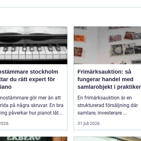
ostämmare stockholm
Frimärksauktion: så
ttar du rätt expert för
fungerar handel med
piano
samlarobjekt i praktike
anostämmare gör mer än att
En frimärksauktion är en
rida på några skruvar. En bra
strukturerad försäljning där
ng påverkar hur pianot låt...
samlare, investerare ...
 2026
31 juli 2026