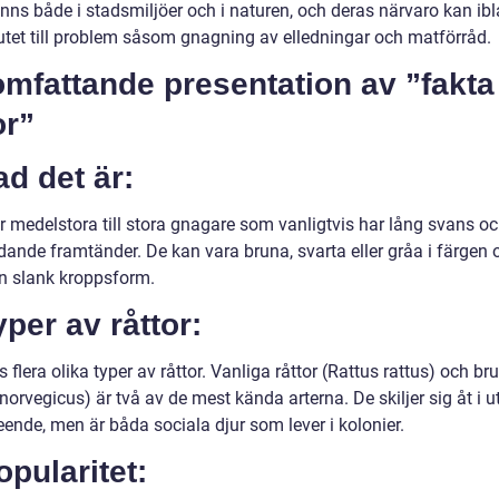
inns både i stadsmiljöer och i naturen, och deras närvaro kan ib
utet till problem såsom gnagning av elledningar och matförråd.
omfattande presentation av ”fakt
or”
ad det är:
är medelstora till stora gnagare som vanligtvis har lång svans o
dande framtänder. De kan vara bruna, svarta eller gråa i färgen 
en slank kroppsform.
yper av råttor:
s flera olika typer av råttor. Vanliga råttor (Rattus rattus) och br
norvegicus) är två av de mest kända arterna. De skiljer sig åt i 
ende, men är båda sociala djur som lever i kolonier.
opularitet: