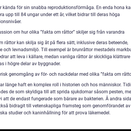
är kända för sin snabba reproduktionsförmåga. En enda hona k
a upp till 84 ungar under ett år, vilket bidrar till deras höga
ionsnivåer.
ssion om hur olika ”fakta om råttor” skiljer sig från varandra
 råttor kan skilja sig åt på flera sätt, inklusive deras beteende,
e och levnadsmiljö. Till exempel är brunråttor mestadels mark
drar att leva i källare, medan vanliga råttor är skickliga klättrar
as i högre delar av byggnader.
orisk genomgång av för- och nackdelar med olika ”fakta om råtto
ar länge haft en komplex roll i historien och hos människor. Tid
ades de som skyldiga till att sprida sjukdomar såsom pesten, m
 vi att de endast fungerade som bärare av bakterien. Å andra sid
också bidragit till vetenskapliga framsteg som genomförandet av
ska studier och kaninhållning för att prova läkemedel.