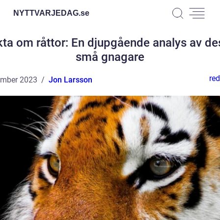
NYTTVARJEDAG.
se
kta om råttor: En djupgående analys av de
små gnagare
red
ember 2023
Jon Larsson