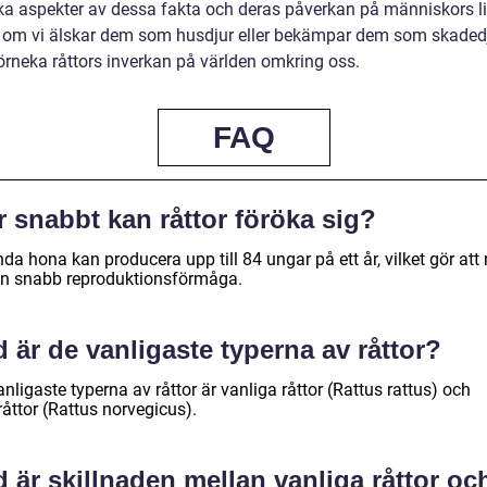
ska aspekter av dessa fakta och deras påverkan på människors li
 om vi älskar dem som husdjur eller bekämpar dem som skadedj
förneka råttors inverkan på världen omkring oss.
FAQ
 snabbt kan råttor föröka sig?
da hona kan producera upp till 84 ungar på ett år, vilket gör att 
en snabb reproduktionsförmåga.
 är de vanligaste typerna av råttor?
nligaste typerna av råttor är vanliga råttor (Rattus rattus) och
åttor (Rattus norvegicus).
 är skillnaden mellan vanliga råttor oc