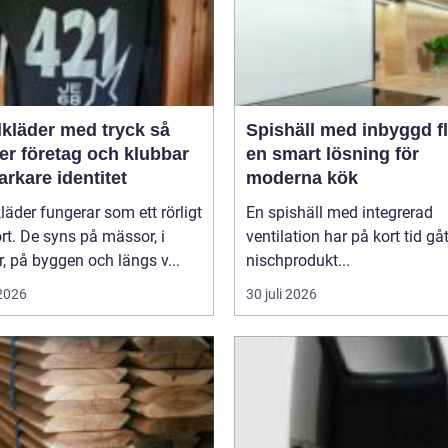
lkläder med tryck så
Spishäll med inbyggd fl
er företag och klubbar
en smart lösning för
arkare identitet
moderna kök
kläder fungerar som ett rörligt
En spishäll med integrerad
ort. De syns på mässor, i
ventilation har på kort tid gåt
r, på byggen och längs v...
nischprodukt...
 2026
30 juli 2026