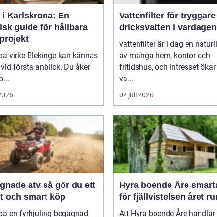
 i Karlskrona: En
Vattenfilter för tryggare
isk guide för hållbara
dricksvatten i vardagen
projekt
vattenfilter är i dag en naturl
pa virke Blekinge kan kännas
av många hem, kontor och
 vid första anblick. Du åker
fritidshus, och intresset ökar
b...
va...
 2026
02 juli 2026
e atv så gör du ett
Hyra boende Åre smarta val
gt och smart köp
för fjällvistelsen året ru
pa en fyrhjuling begagnad
Att Hyra boende Åre handla