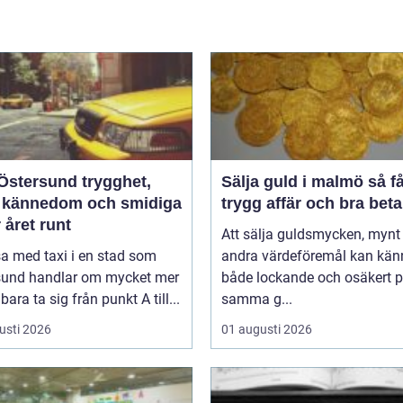
tersund trygghet,
Sälja guld i malmö så får du
l kännedom och smidiga
trygg affär och bra beta
 året runt
Att sälja guldsmycken, mynt 
sa med taxi i en stad som
andra värdeföremål kan kän
sund handlar om mycket mer
både lockande och osäkert 
bara ta sig från punkt A till...
samma g...
usti 2026
01 augusti 2026