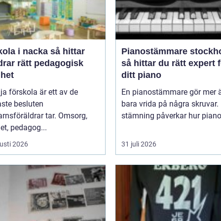
a i nacka så hittar
Pianostämmare stockh
drar rätt pedagogisk
så hittar du rätt expert 
ghet
ditt piano
lja förskola är ett av de
En pianostämmare gör mer ä
aste besluten
bara vrida på några skruvar.
rnsföräldrar tar. Omsorg,
stämning påverkar hur pianot 
et, pedagog...
usti 2026
31 juli 2026