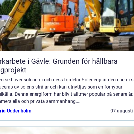
karbete i Gävle: Grunden för hållbara
gprojekt
ersikt över solenergi och dess fördelar Solenergi är den energi 
ceras av solens strålar och kan utnyttjas som en förnybar
ikälla. Denna energiform har blivit alltmer populär på senare år
mmersiella och privata sammanhang....
oria Uddenholm
07 augusti