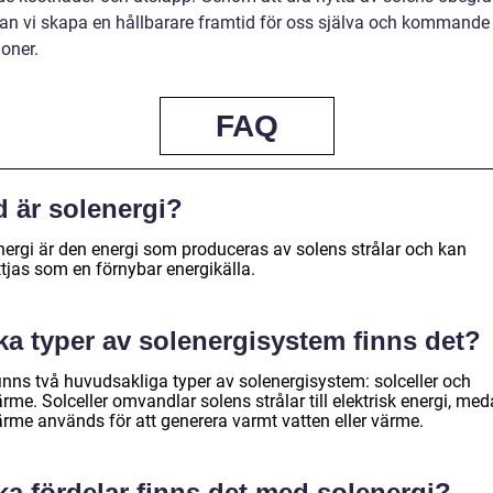
kan vi skapa en hållbarare framtid för oss själva och kommande
oner.
FAQ
d är solenergi?
nergi är den energi som produceras av solens strålar och kan
ttjas som en förnybar energikälla.
ka typer av solenergisystem finns det?
finns två huvudsakliga typer av solenergisystem: solceller och
rme. Solceller omvandlar solens strålar till elektrisk energi, me
ärme används för att generera varmt vatten eller värme.
ka fördelar finns det med solenergi?