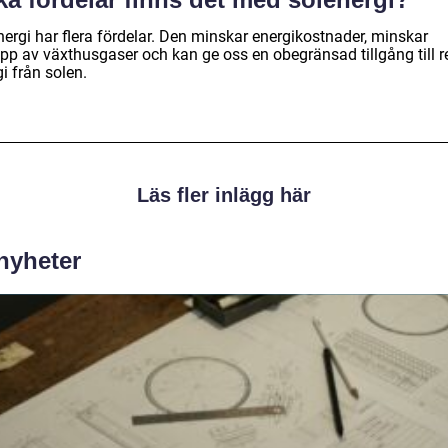
nergi har flera fördelar. Den minskar energikostnader, minskar
äpp av växthusgaser och kan ge oss en obegränsad tillgång till r
i från solen.
Läs fler inlägg här
 nyheter