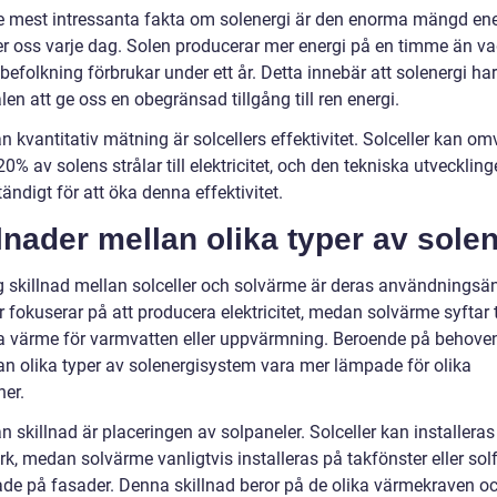
e mest intressanta fakta om solenergi är den enorma mängd en
er oss varje dag. Solen producerar mer energi på en timme än va
befolkning förbrukar under ett år. Detta innebär att solenergi har
len att ge oss en obegränsad tillgång till ren energi.
 kvantitativ mätning är solcellers effektivitet. Solceller kan o
 20% av solens strålar till elektricitet, och den tekniska utvecklin
ändigt för att öka denna effektivitet.
lnader mellan olika typer av sole
ig skillnad mellan solceller och solvärme är deras användnings
r fokuserar på att producera elektricitet, medan solvärme syftar ti
a värme för varmvatten eller uppvärmning. Beroende på behove
an olika typer av solenergisystem vara mer lämpade för olika
ner.
 skillnad är placeringen av solpaneler. Solceller kan installeras
rk, medan solvärme vanligtvis installeras på takfönster eller so
de på fasader. Denna skillnad beror på de olika värmekraven o