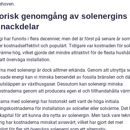
ehoven.
torisk genomgång av solenergins 
 nackdelar
i har funnits i flera decennier, men det är först på senare år so
er kostnadseffektivt och populärt. Tidigare var kostnaden för sol
ärme hög, vilket gjorde det mindre attraktivt för de flesta hushål
att överväga installation.
rna med solenergi är dock alltmer erkända. Genom att utnyttja s
sade energi kan vi minska beroendet av fossila bränslen och d
utsläppen av växthusgaser. Dessutom kan solenergi minska
ostnaderna genom att producera egen el och tillhandahålla vär
rna med solenergi har historiskt sett varit de höga initiala
ingskostnaderna för installation av solceller eller solvärme. Det
kapital för att kunna dra nytta av solenergin. Men tack vare tek
ng har kostnaderna minskat avsevärt, vilket har gjort det mer
igt för fler att överväga solenergi som ett alternativ.