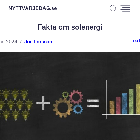
NYTTVARJEDAG.
se
Fakta om solenergi
red
ari 2024
Jon Larsson