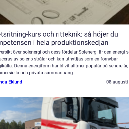
tsritning-kurs och ritteknik: så höjer du
petensen i hela produktionskedjan
ersikt över solenergi och dess fördelar Solenergi är den energi 
ceras av solens strålar och kan utnyttjas som en förnybar
ikälla. Denna energiform har blivit alltmer populär på senare år
mmersiella och privata sammanhang....
da Eklund
08 augusti