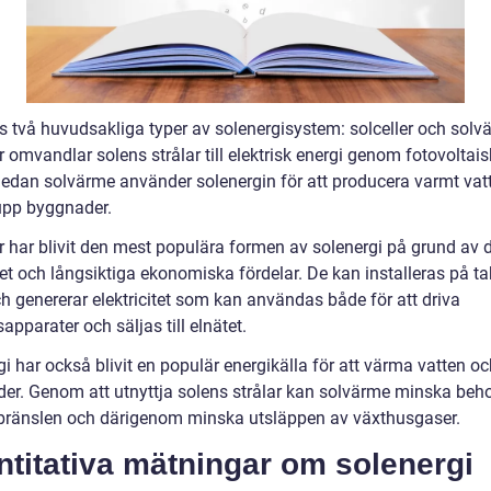
ns två huvudsakliga typer av solenergisystem: solceller och solv
r omvandlar solens strålar till elektrisk energi genom fotovoltai
 medan solvärme använder solenergin för att producera varmt vatt
pp byggnader.
er har blivit den mest populära formen av solenergi på grund av 
itet och långsiktiga ekonomiska fördelar. De kan installeras på tak
h genererar elektricitet som kan användas både för att driva
apparater och säljas till elnätet.
i har också blivit en populär energikälla för att värma vatten o
er. Genom att utnyttja solens strålar kan solvärme minska beh
 bränslen och därigenom minska utsläppen av växthusgaser.
titativa mätningar om solenergi