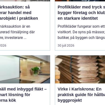
ärksauktion: så
Profilkläder med tryck så
erar handel med
bygger företag och klu
robjekt i praktiken
en starkare identitet
märksauktion är en
Profilkläder fungerar som ett 
urerad försäljning där
visitkort. De syns på mässor,
e, investerare ...
butiker, på byggen och längs 
 2026
30 juli 2026
äll med inbyggd fläkt –
Virke i Karlskrona: En
art lösning för
praktisk guide för hållb
rna kök
byggprojekt