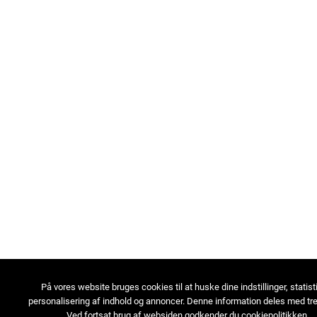
På vores website bruges cookies til at huske dine indstillinger, statist
personalisering af indhold og annoncer. Denne information deles med tre
Ved fortsat brug af websiden godkender du cookiepolitikken.