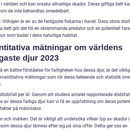
i världen och kan orsaka allvarliga skador. Deras giftiga bett k
 om de inte behandlas omedelbart.
: Vithajen är en av de farligaste fiskarna i havet. Dess stora stor
la bett gör det till en skrämmande predator och en potentiell fara
or som badar i dess naturliga habitat.
ntitativa mätningar om världens
igaste djur 2023
få en bättre förståelse för farligheten hos dessa djur, är det viktig
 kvantitativa mätningar som rör deras beteende och statistik öve
.
 dödsfall per år: Genom att studera antalet rapporterade dödsfal
e av dessa farliga djur kan vi få en uppfattning om deras potent
fekter på människor.
r och märken: Det är viktigt att undersöka vilken typ av skador 
som dessa djur lämnar efter sig på sina offer. Detta ger oss en