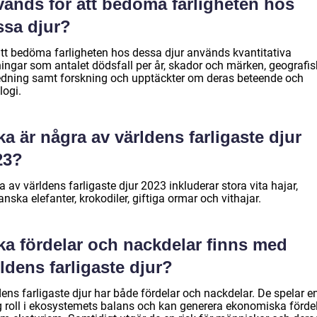
vänds för att bedöma farligheten hos
ssa djur?
att bedöma farligheten hos dessa djur används kvantitativa
ingar som antalet dödsfall per år, skador och märken, geografis
edning samt forskning och upptäckter om deras beteende och
logi.
ka är några av världens farligaste djur
23?
 av världens farligaste djur 2023 inkluderar stora vita hajar,
anska elefanter, krokodiler, giftiga ormar och vithajar.
ka fördelar och nackdelar finns med
ldens farligaste djur?
ens farligaste djur har både fördelar och nackdelar. De spelar e
ig roll i ekosystemets balans och kan generera ekonomiska förde