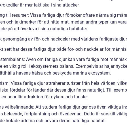
okodiler är mer taktiska i sina attacker.
ng till resurser: Vissa farliga djur försöker oftare närma sig mä
en och jaktmarker för att hitta mat, medan andra typer kan var
de på att överleva i sina naturliga habitater.
sk genomgång av för- och nackdelar med världens farligaste dju
kt sett har dessa farliga djur både för- och nackdelar för männis
stembalans: Även om farliga djur kan vara farliga mot människ
e en viktig roll i ekosystemets balans. Exempelvis är hajar nycke
rätthålla havens hälsa och beskydda marina ekosystem.
ism: Vissa farliga djur attraherar turister från hela världen, vilke
ka fördelar för länder där dessa djur finns naturligt. Till exemp
 en populär attraktion för dykare och turister.
s välbefinnande: Att studera farliga djur ger oss även viktiga ins
 beteende, fortplantning och överlevnad. Detta är särskilt viktigt
de hotade arterna och bevara deras naturliga habitat.