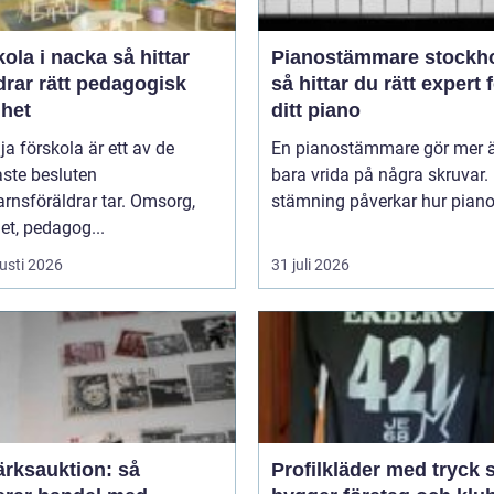
a i nacka så hittar
Pianostämmare stockh
drar rätt pedagogisk
så hittar du rätt expert 
ghet
ditt piano
lja förskola är ett av de
En pianostämmare gör mer ä
aste besluten
bara vrida på några skruvar.
rnsföräldrar tar. Omsorg,
stämning påverkar hur pianot 
et, pedagog...
usti 2026
31 juli 2026
ärksauktion: så
Profilkläder med tryck så