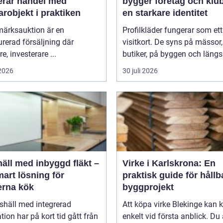
erar handel med
bygger företag och klu
robjekt i praktiken
en starkare identitet
märksauktion är en
Profilkläder fungerar som ett 
urerad försäljning där
visitkort. De syns på mässor,
e, investerare ...
butiker, på byggen och längs 
 2026
30 juli 2026
äll med inbyggd fläkt –
Virke i Karlskrona: En
art lösning för
praktisk guide för hållb
rna kök
byggprojekt
shäll med integrerad
Att köpa virke Blekinge kan
ation har på kort tid gått från
enkelt vid första anblick. Du