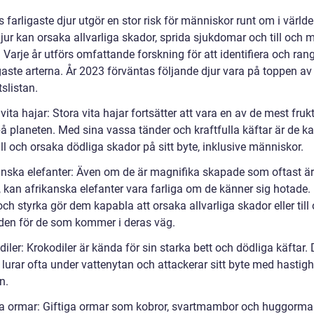
 farligaste djur utgör en stor risk för människor runt om i världe
jur kan orsaka allvarliga skador, sprida sjukdomar och till och 
 Varje år utförs omfattande forskning för att identifiera och ra
gaste arterna. År 2023 förväntas följande djur vara på toppen av
tslistan.
vita hajar: Stora vita hajar fortsätter att vara en av de mest fru
på planeten. Med sina vassa tänder och kraftfulla käftar är de k
till och orsaka dödliga skador på sitt byte, inklusive människor.
anska elefanter: Även om de är magnifika skapade som oftast är
, kan afrikanska elefanter vara farliga om de känner sig hotade.
och styrka gör dem kapabla att orsaka allvarliga skador eller till
en för de som kommer i deras väg.
iler: Krokodiler är kända för sin starka bett och dödliga käftar.
 lurar ofta under vattenytan och attackerar sitt byte med hastig
n.
ga ormar: Giftiga ormar som kobror, svartmambor och huggormar