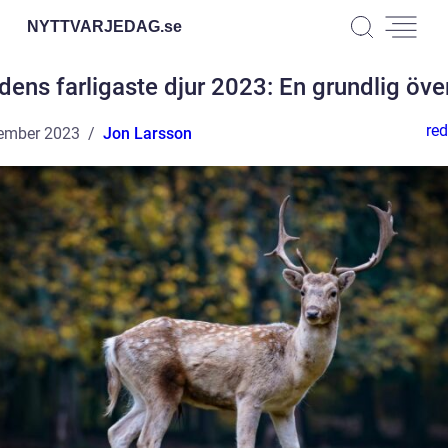
NYTTVARJEDAG.
se
dens farligaste djur 2023: En grundlig öve
red
ember 2023
Jon Larsson