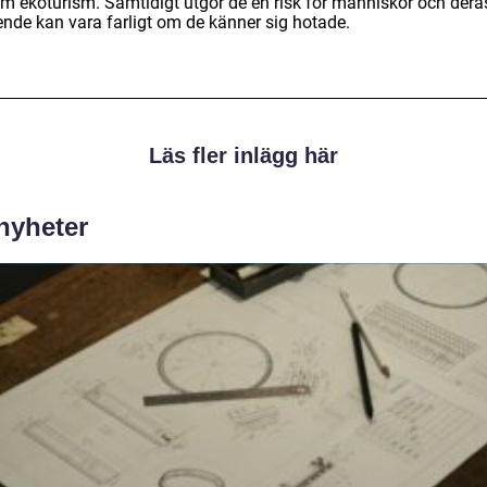
m ekoturism. Samtidigt utgör de en risk för människor och dera
ende kan vara farligt om de känner sig hotade.
Läs fler inlägg här
 nyheter