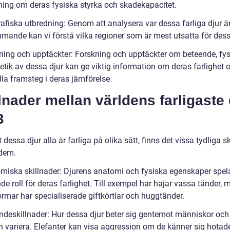
ning om deras fysiska styrka och skadekapacitet.
afiska utbredning: Genom att analysera var dessa farliga djur ä
mande kan vi förstå vilka regioner som är mest utsatta för dess
ning och upptäckter: Forskning och upptäckter om beteende, fys
etik av dessa djur kan ge viktig information om deras farlighet 
lla framsteg i deras jämförelse.
lnader mellan världens farligaste 
3
t dessa djur alla är farliga på olika sätt, finns det vissa tydliga s
dem.
miska skillnader: Djurens anatomi och fysiska egenskaper spel
e roll för deras farlighet. Till exempel har hajar vassa tänder,
ormar har specialiserade giftkörtlar och huggtänder.
ndeskillnader: Hur dessa djur beter sig gentemot människor och
n variera. Elefanter kan visa aggression om de känner sig hotade