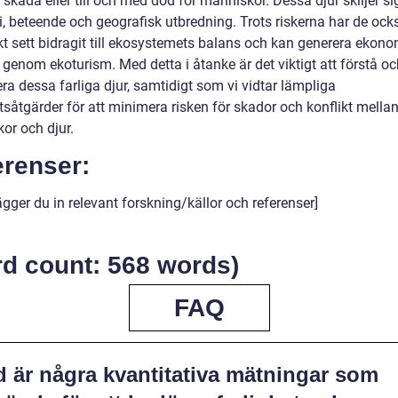
g skada eller till och med död för människor. Dessa djur skiljer sig
, beteende och geografisk utbredning. Trots riskerna har de ock
skt sett bidragit till ekosystemets balans och kan generera ekon
 genom ekoturism. Med detta i åtanke är det viktigt att förstå o
ra dessa farliga djur, samtidigt som vi vidtar lämpliga
tsåtgärder för att minimera risken för skador och konflikt mella
or och djur.
erenser:
ägger du in relevant forskning/källor och referenser]
rd count: 568 words)
FAQ
d är några kvantitativa mätningar som