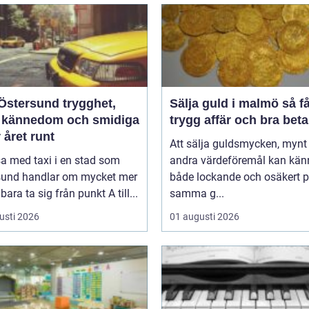
tersund trygghet,
Sälja guld i malmö så får du
l kännedom och smidiga
trygg affär och bra beta
 året runt
Att sälja guldsmycken, mynt 
sa med taxi i en stad som
andra värdeföremål kan kän
sund handlar om mycket mer
både lockande och osäkert 
bara ta sig från punkt A till...
samma g...
usti 2026
01 augusti 2026